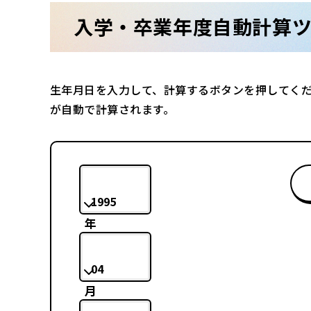
入学・卒業年度自動計算
生年月日を入力して、計算するボタンを押してく
が自動で計算されます。
1995
年
04
月