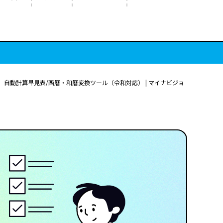
度）自動計算早見表/西暦・和暦変換ツール（令和対応） | マイナビジョ