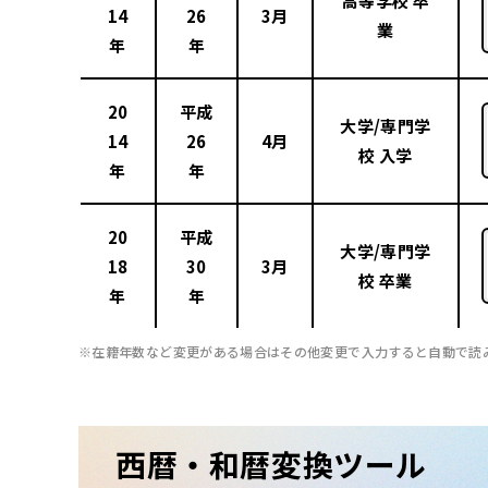
高等学校 卒
14
26
3月
業
年
年
20
平成
大学/専門学
14
26
4月
校 入学
年
年
20
平成
大学/専門学
18
30
3月
校 卒業
年
年
在籍年数など変更がある場合はその他変更で入力すると自動で読
西暦・和暦変換ツール