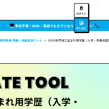
🚪
ログイン
🤝
来社不要！WEB・電話でもカウンセリング実施中！
申し込む
算早見表/西暦・和暦変換ツール
>
1995年(平成7)生まれ用学歴（入学・卒業年
TE TOOL
)生まれ用学歴（入学・