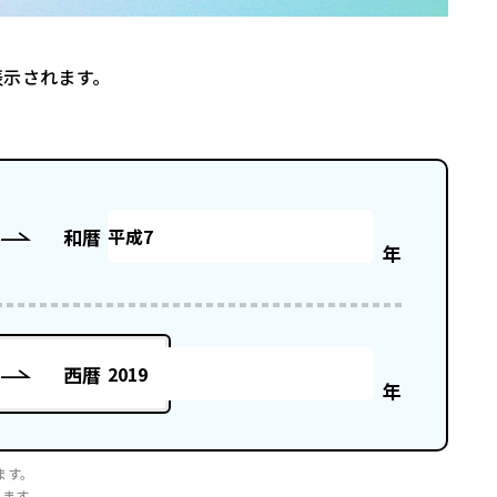
表示されます。
。
和暦
年
西暦
年
ます。
ります。