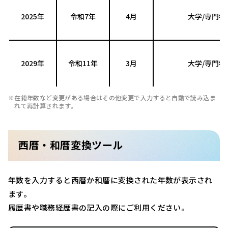
2025年
令和7年
4月
大学/専門学
2029年
令和11年
3月
大学/専門学
在籍年数など変更がある場合はその他変更で入力すると自動で読み込ま
れて再計算されます。
西暦・和暦変換ツール
年数を入力すると西暦か和暦に変換された年数が表示され
ます。
履歴書や職務経歴書の記入の際にご利用ください。