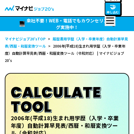
🤝
申し込む
来社不要！WEB・電話でもカウンセリン
グ実施中！
マイナビジョブ20’sTOP
>
履歴書用学歴（入学・卒業年度）自動計算早見
表/西暦・和暦変換ツール
>
2006年(平成18)生まれ用学歴（入学・卒業年
度）自動計算早見表/西暦・和暦変換ツール（令和対応） | マイナビジョブ
20's
CALCULATE
TOOL
2006年(平成18)生まれ用学歴（入学・卒業
年度）自動計算早見表/西暦・和暦変換ツー
ル（令和対応）