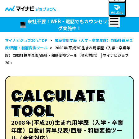
🤝
申し込む
来社不要！WEB・電話でもカウンセリン
グ実施中！
マイナビジョブ20’sTOP
>
履歴書用学歴（入学・卒業年度）自動計算早見
表/西暦・和暦変換ツール
>
2008年(平成20)生まれ用学歴（入学・卒業年
度）自動計算早見表/西暦・和暦変換ツール（令和対応） | マイナビジョブ
20's
CALCULATE
TOOL
2008年(平成20)生まれ用学歴（入学・卒業
年度）自動計算早見表/西暦・和暦変換ツー
ル（令和対応）