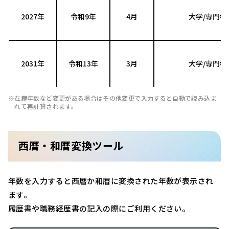
2027年
令和9年
4月
大学/専門学
2031年
令和13年
3月
大学/専門学
在籍年数など変更がある場合はその他変更で入力すると自動で読み込ま
れて再計算されます。
西暦・和暦変換ツール
年数を入力すると西暦か和暦に変換された年数が表示され
ます。
履歴書や職務経歴書の記入の際にご利用ください。