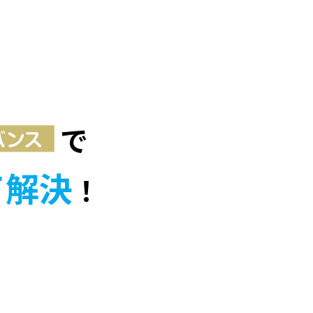
で
て解決
！