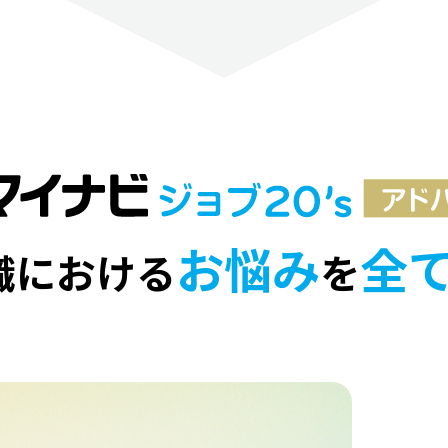
お悩み
全
職における
を