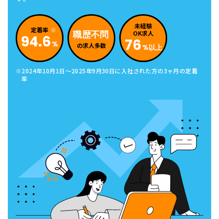
未経験
定着率
職歴不問
OK求人
94.6
76
%
の求人多数
%以上
2024年10月1日～2025年9月30日
に入社された方の3ヶ月の定着
率