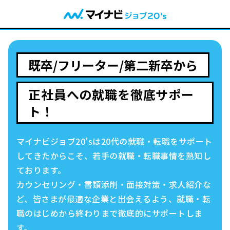
既卒/フリーター/第二新卒から
正社員への就職を徹底サポー
ト！
マイナビジョブ20’sは20代の
就職・転職
をサポート
してきたからこそ、
若手の
就職・転職
事情を熟知し
ております。
カウンセリング・書類添削・面接対策・求人紹介な
ど、
皆さまが最適な企業と出会えるよう、
就職・転
職
のはじめから終わりまで徹底的にサポートしま
す。