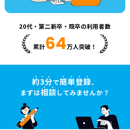
20代・第二新卒・既卒の利用者数
64
累計
万人突破！
約
3
分
簡
単
登
録
で
、
相
談
まずは
してみませんか？