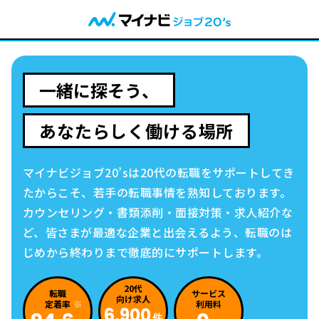
一緒に探そう、
あなたらしく働ける場所
マイナビジョブ20’sは20代の
転職
をサポートしてき
たからこそ、
若手の
転職
事情を熟知しております。
カウンセリング・書類添削・面接対策・求人紹介な
ど、
皆さまが最適な企業と出会えるよう、
転職
のは
じめから終わりまで徹底的にサポートします。
20代
転職
サービス
向け求人
定着率
利用料
6,900
件