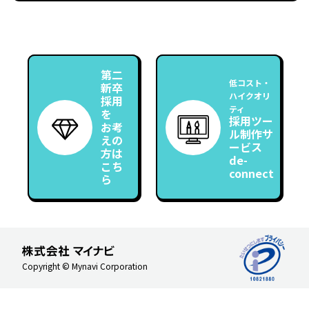
第二
低コスト・
新卒
ハイクオリ
採用
ティ
を
採用ツー
お考
ル制作サ
えの
ービス
方は
de-
こち
connect
ら
Copyright © Mynavi Corporation