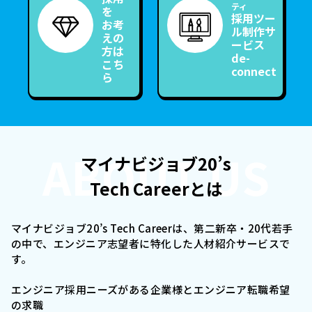
ティ
を
採用ツー
お考
ル制作サ
えの
ービス
方は
de-
こち
connect
ら
ABOUT US
マイナビジョブ20’s
Tech Careerとは
マイナビジョブ20’s Tech Careerは、第二新卒・20代若手
の中で、エンジニア志望者に特化した人材紹介サービスで
す。
エンジニア採用ニーズがある企業様とエンジニア転職希望
の求職