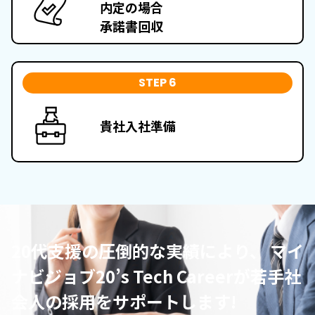
内定の場合
承諾書回収
STEP 6
貴社入社準備
20代支援の圧倒的な実績により、 マイ
ナビジョブ20’s Tech Careerが若手社
会人の採用をサポートします!