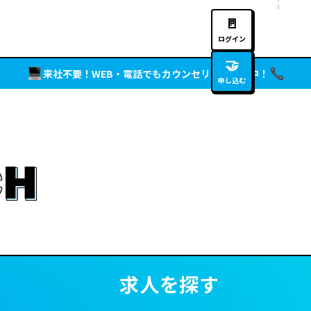
🚪
ログイン
🤝
来社不要！WEB・電話でもカウンセリング実施中！
申し込む
CH
求人を探す