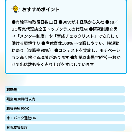
おすすめポイント
●有給平均取得日数11日 ●90%が未経験から入社 ●au／
UQ専売代理店全国トップクラスの代理店 ●研究制度充実
→「メンター制度」や「育成チェックリスト」で安心して
働ける環境作り ●産休育休100% →復職しやすい、時短勤
務あり（復職率90%） ●コンテストを実施し、モチベーシ
ョン高く働ける環境があります ●創業以来黒字経営 →おか
げで出店数も多く売り上げを伸ばしています
転勤無し
残業月30時間以内
職種未経験OK
車・バイク通勤OK
育児支援制度