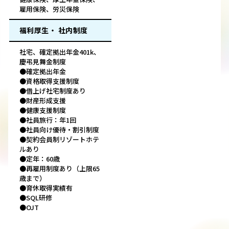
雇用保険、労災保険
福利厚生・ 社内制度
社宅、確定拠出年金401k、
慶弔見舞金制度
●確定拠出年金
●資格取得支援制度
●借上げ社宅制度あり
●財産形成支援
●健康支援制度
●社員旅行：年1回
●社員向け優待・割引制度
●契約会員制リゾートホテ
ルあり
●定年：60歳
●再雇用制度あり（上限65
歳まで）
●育休取得実績有
●SQL研修
●OJT