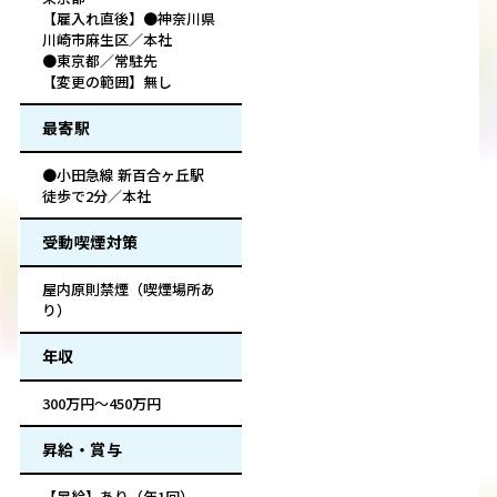
【雇入れ直後】●神奈川県
川崎市麻生区／本社
●東京都／常駐先
【変更の範囲】無し
最寄駅
●小田急線 新百合ヶ丘駅
徒歩で2分／本社
受動喫煙対策
屋内原則禁煙（喫煙場所あ
り）
年収
300万円～450万円
昇給・賞与
【昇給】あり（年1回）