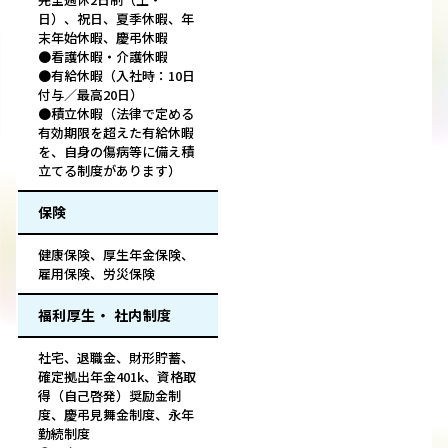
日）、祝日、夏季休暇、年
末年始休暇、慶弔休暇
●看護休暇・介護休暇
●有給休暇（入社時：10日
付与／最高20日）
●積立休暇（法律で定める
有効期限を超えた有給休暇
を、自身の傷病等に備え積
立てる制度があります）
保険
健康保険、厚生年金保険、
雇用保険、労災保険
福利厚生・ 社内制度
社宅、退職金、財形貯蓄、
確定拠出年金401k、資格取
得（自己啓発）奨励金制
度、慶弔見舞金制度、永年
勤続制度