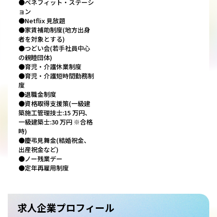
●ベネフィット・ステーシ
ョン
●Netflix 見放題
●家賃補助制度(地方出身
者を対象とする)
●つどい会(若手社員中心
の親睦団体)
●育児・介護休業制度
●育児・介護短時間勤務制
度
●退職金制度
●資格取得支援策(一級建
築施工管理技士:15 万円、
一級建築士:30 万円 ※合格
時)
●慶弔見舞金(結婚祝金、
出産祝金など)
●ノー残業デー
●定年再雇用制度
求人企業プロフィール