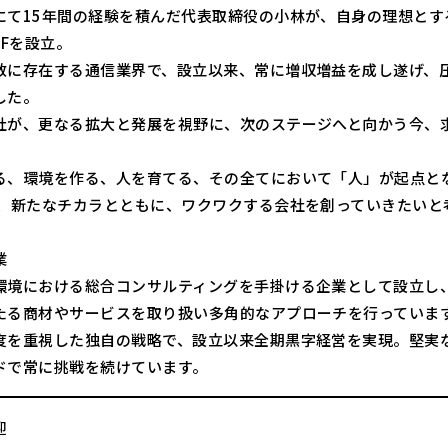
にて15年間の経験を積んだ代表取締役の小林が、自身の理想とす
KFを設立。
数に存在する通信業界で、設立以来、常に増収増益を成し遂げ、
した。
社が、更なる拡大と発展を視野に、次のステージへと向かう今、
る、環境を作る、人を育てる、その全てにおいて「人」が起点と
う、新たなチカラとともに、ワクワクする会社を創っていきたいと
業
環境における総合コンサルティングを手掛ける企業として設立し、
たる商材やサービスを取り扱い多角的なアプローチを行っていま
度を重視した独自の戦略で、設立以来全期黒字経営を実現。堅実
ドで常に挑戦を続けています。
迎