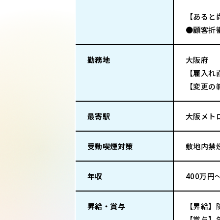
【あると
●顧客折
勤務地
大阪府
【雇入れ直
【変更の
最寄駅
大阪メト
受動喫煙対策
敷地内禁
年収
400万円
昇給・賞与
【昇給】
【賞与】