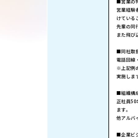
■営業の
営業経験
けている
先輩の同
また飛び
■同社取
電話回線
※上記例
実施しま
■組織構
正社員5
ます。
他アルバ
■企業ビ