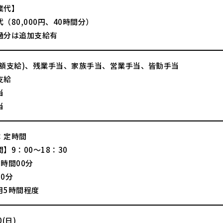
業代】
（80,000円、40時間分）
過分は追加支給有
全額支給)、残業手当、家族手当、営業手当、皆勤手当
支給
当
当
：定時間
】9：00～18：30
時間00分
0分
月5時間程度
(日)