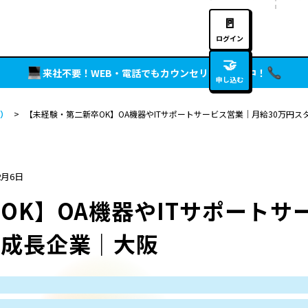
🚪
ログイン
🤝
来社不要！WEB・電話でもカウンセリング実施中！
申し込む
）
>
【未経験・第二新卒OK】OA機器やITサポートサービス営業｜月給30万円
2月6日
OK】OA機器やITサポートサ
績成長企業｜大阪