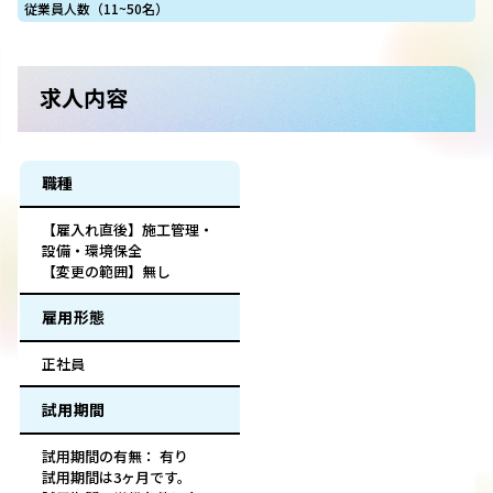
従業員人数（11~50名）
求人内容
職種
【雇入れ直後】施工管理・
設備・環境保全
【変更の範囲】無し
雇用形態
正社員
試用期間
試用期間の有無： 有り
試用期間は3ヶ月です。