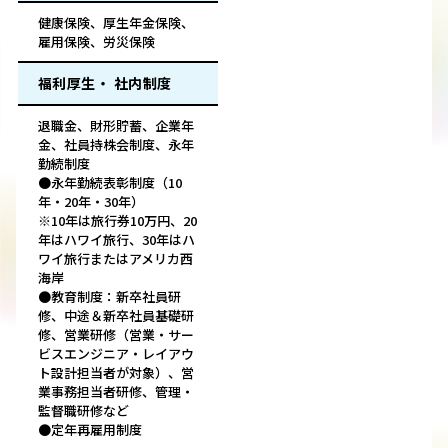
健康保険、厚生年金保険、
雇用保険、労災保険
福利厚生・ 社内制度
退職金、財形貯蓄、企業年
金、社員持株会制度、永年
勤続制度
●永年勤続表彰制度（10
年・20年・30年）
※10年は旅行券10万円、20
年はハワイ旅行、30年はハ
ワイ旅行またはアメリカ西
海岸
●教育制度：新卒社員研
修、中途＆新卒社員基礎研
修、営業研修（営業・サー
ビスエンジニア・レイアウ
ト設計担当者が対象）、営
業事務担当者研修、管理・
監督職研修など
●定年再雇用制度