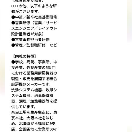
【教育体制が充実】
OJTの他、以下のような研
修がございます。
●中途／新卒社員基礎研修
●営業研修（営業／サービ
スエンジニア／レイアウト
設計担当者が対象）
●営業事務担当者研修
●管理／監督職研修 など
【同社の特徴】
●学校、病院、事業所、中
食産業、外食産業の5部門
における業務用厨房機器の
製造・販売を展開する総合
厨房機器メーカーです。
洗浄システム機器、炊飯シ
ステム機器、消毒保管機
器、調理／加熱機器等を提
供しています。
奈良工場を生産拠点に、東
京本社、大阪本社をはじ
め、北海道から福岡に9支
店、全国各地に営業所39ヶ