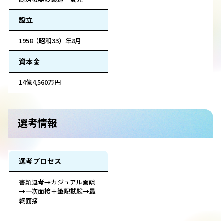
設立
1958（昭和33）年8月
資本金
14億4,560万円
選考情報
選考プロセス
書類選考→カジュアル面談
→一次面接＋筆記試験→最
終面接