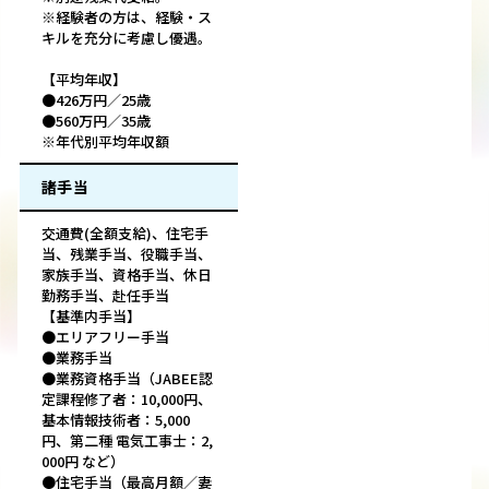
※経験者の方は、経験・ス
キルを充分に考慮し優遇。
【平均年収】
●426万円／25歳
●560万円／35歳
※年代別平均年収額
諸手当
交通費(全額支給)、住宅手
当、残業手当、役職手当、
家族手当、資格手当、休日
勤務手当、赴任手当
【基準内手当】
●エリアフリー手当
●業務手当
●業務資格手当（JABEE認
定課程修了者：10,000円、
基本情報技術者：5,000
円、第二種 電気工事士：2,
000円 など）
●住宅手当（最高月額／妻