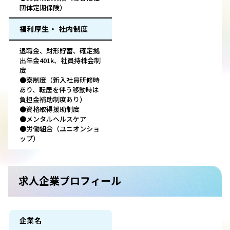
団体定期保険）
福利厚生・ 社内制度
退職金、財形貯蓄、確定拠
出年金401k、社員持株会制
度
●寮制度（新入社員研修時
あり、転居を伴う移動時は
負担金補助制度あり）
●資格取得援助制度
●メンタルヘルスケア
●労働組合（ユニオンショ
ップ）
求人企業プロフィール
企業名