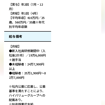
【賞与】年2回（7月・12
月）
【昇給】年1回（4月）
【平均年収】410万円／25
歳、560万円／35歳※年代
別平均年収額
給与備考
【月給】
●新入社員研修期間中（入
社後2か月）／19万6,000円
＋諸手当
●未経験者：24万7,900円
以上
●経験者：25万1,900円～8
2万7,000円
※社内公募に応募し、公募
基準を満たすことにより、
ハイバリューグループへの
配属あり。
※別途残業代支給。