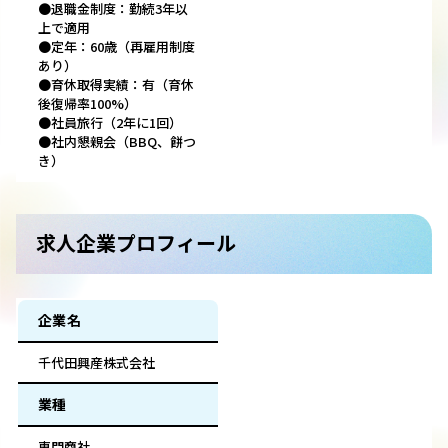
●退職金制度：勤続3年以
上で適用
●定年：60歳（再雇用制度
あり）
●育休取得実績：有（育休
後復帰率100%）
●社員旅行（2年に1回）
●社内懇親会（BBQ、餅つ
き）
求人企業プロフィール
企業名
千代田興産株式会社
業種
専門商社