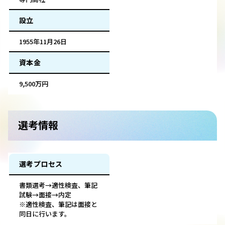
設立
1955年11月26日
資本金
9,500万円
選考情報
選考プロセス
書類選考→適性検査、筆記
試験→面接→内定
※適性検査、筆記は面接と
同日に行います。