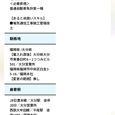
＜必要資格＞
普通自動車免許第一種
【あると尚良いスキル】
■電気通信工事施工管理技
士
勤務地
福岡県 /大分県
【雇入れ直後】大分県大分
市東春日町6－1つつみビル
501／大分営業所
福岡県福岡市中央区白金2-
5-16／福岡本社
【変更の範囲】無し
最寄駅
JR日豊本線／大分駅 徒歩
20分／大分営業所
西鉄大牟田線／平尾駅 徒
歩10分／福岡本社