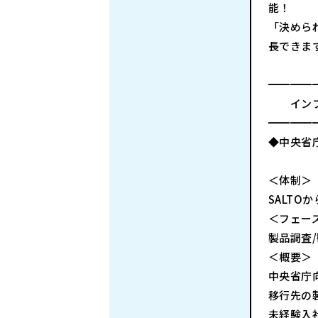
能！
「決めら
長できま
━━━━
インフ
━━━━
◆中央省
＜体制＞
SALTO
＜フェーズ
製品調査/
＜概要＞
中央省庁
移行先の
未経験入