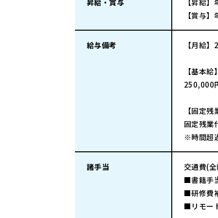
昇給・賞与
【昇給】
【賞与】
給与備考
【月給】2
【基本給
250,00
【固定残
固定残業代
※時間超
諸手当
交通費(
■書籍手
■研修費
■リモー