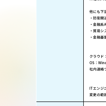
他にも下
・防衛関
・金融系A
・貿易シ
・金融基
クラウド：Mi
OS：Windo
社内連絡ツ
ITエンジ
変更の範