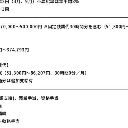
年2回（3月、9月）※昇給率は年平均8％
年1回
70,000～500,000円 ※固定残業代30時間分を含む（51,300円
】
0円～374,793円
業代】
（51,300円～86,207円、30時間0分／月）
過分は追加支給有
全額支給)、残業手当、資格手当
当
補助
ト勤務手当