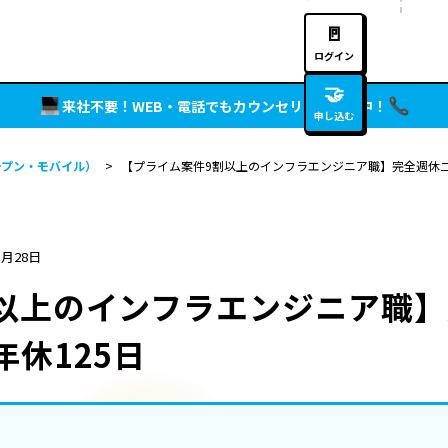
🚪
ログイン
🤝
来社不要！WEB・電話でもカウンセリング実施中！
申し込む
ープン・モバイル）
>
【プライム案件9割以上のインフラエンジニア職】完全週休二
3月28日
以上のインフラエンジニア職
休125日