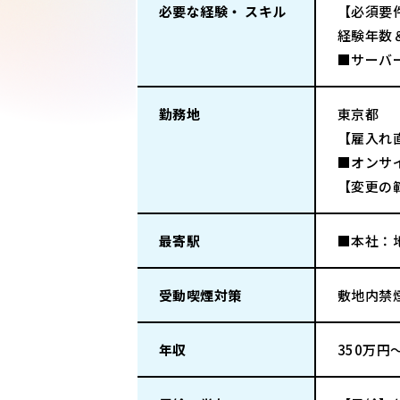
必要な経験・ スキル
【必須要
経験年数
■サーバ
勤務地
東京都
【雇入れ直
■オンサ
【変更の
最寄駅
■本社：
受動喫煙対策
敷地内禁
年収
350万円