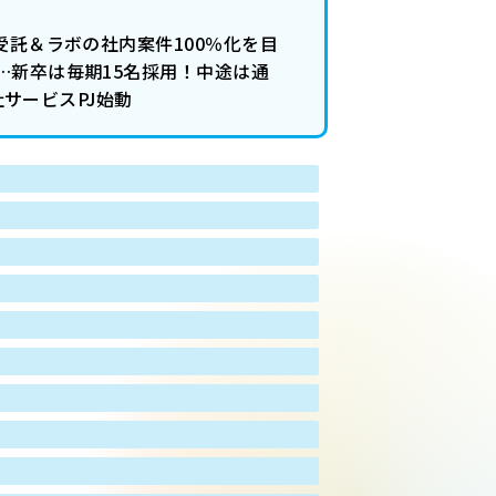
受託＆ラボの社内案件100％化を目
…新卒は毎期15名採用！中途は通
社サービスPJ始動