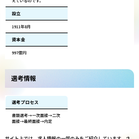
えているのです。
設立
1911年8月
資本金
997億円
選考情報
選考プロセス
書類選考→一次面接→二次
面接→最終面接→内定
サイト上では、求人情報の一部のみをご紹介しています。さ