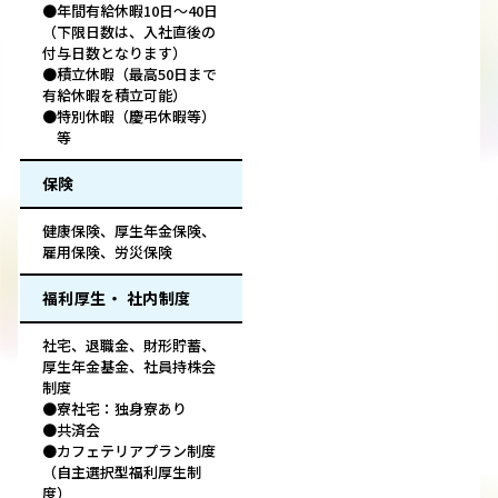
●年間有給休暇10日～40日
（下限日数は、入社直後の
付与日数となります）
●積立休暇（最高50日まで
有給休暇を積立可能）
●特別休暇（慶弔休暇等）
等
保険
健康保険、厚生年金保険、
雇用保険、労災保険
福利厚生・ 社内制度
社宅、退職金、財形貯蓄、
厚生年金基金、社員持株会
制度
●寮社宅：独身寮あり
●共済会
●カフェテリアプラン制度
（自主選択型福利厚生制
度）