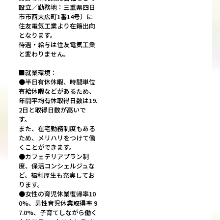
設立／勤務地：三重県四日
市市西末広町1番14号）に
住友電気工業より在籍出向
となります。
待遇・給与は住友電気工業
と変わりません。
■就業環境：
●半日有休休暇、時間単位
有給休暇などがあるため、
年間平均有休取得日数は19.
2日と取得日数が高いで
す。
また、在宅勤務制度もある
ため、メリハリをつけて働
くことができます。
●カフェテリアプラン制
度、保活コンシェルジュな
ど、福利厚生も充実してお
ります。
●女性の育児休業復帰率10
0%、男性育児休業取得率 9
7.0%、子育てしながら働く