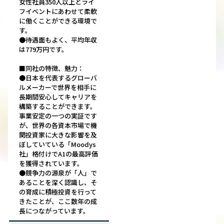
女性社員350人以上とライ
フイベントにあわせて柔軟
に働くことができる環境で
す。
●待遇面もよく、平均年収
は779万円です。
■同社の特徴、魅力：
●日本を代表するグローバ
ルメーカーで世界を相手に
長期間安心してキャリアを
構築することができます。
事業安定の一つの実証です
が、世界の各資本市場で機
関投資家に大きな影響を及
ぼしていている「Moodys
社」格付けでA1の最高評価
を獲得されています。
●競争力の源泉が「人」で
あることを深く認識し、そ
の育成に積極投資を行って
きたことが、ここ数年の成
長につながっています。