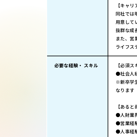
【キャリ
同社では
用意して
抜群な成
また、営
ライフス
必要な経験・ スキル
【必須ス
●社会人
※新卒学
なります
【あると
●人財業
●営業経
●人事経