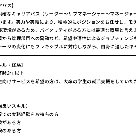
アパス】
明確なキャリアパス（リーダー～サブマネージャー～マネージャ
います。実力や実績により、積極的にポジションをお任せし、モ
長環境があるため、バイタリティがある方には最適な環境と言え
業から管理部門への異動など、希望や適性によるジョブチェンジ
テージの変化にもフレキシブルに対応しながら、自身に適したキ
キル・経験】
経験3年以上
生向けサービスを希望の方は、大卒の学生の就活支援をしていた
尚良いスキル】
界での実務経験をお持ちの方
験がある方
験のある方