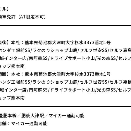
キル】
動車免許（AT限定不可）
直後】本社：熊本県菊池郡大津町大字杉水3373番地1号
ンダ工場前SS/ラクのりショップ山鹿/セルフ世安SS/セルフ嘉島S
re益城インター店/南阿蘇SS/ドライブサポート小山/光の森SS/セル
ョップ熊本南
範囲】本社：熊本県菊池郡大津町大字杉水3373番地1号
ンダ工場前SS/ラクのりショップ山鹿/セルフ世安SS/セルフ嘉島S
re益城インター店/南阿蘇SS/ドライブサポート小山/光の森SS/セル
ョップ熊本南
R豊肥本線／肥後大津駅／マイカー通勤可能
店舗：マイカー通勤可能