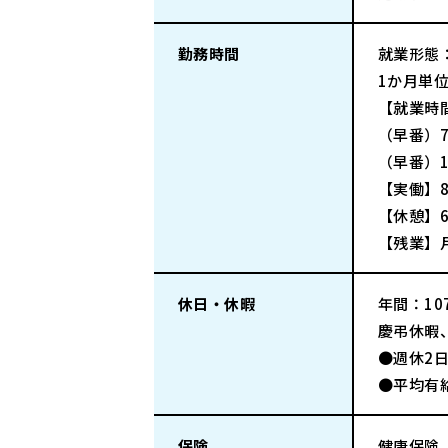
勤務時間
就業形態
1か月単
【就業時
（早番）7
（早番）
【実働】8
【休憩】6
【残業】
休日・休暇
年間：107
慶弔休暇
●週休2
●平均有給
保険
健康保険