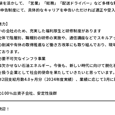
経験を活かして、「営業」「総務」「配送ドライバー」など多様な
己申告制度にて、具体的なキャリアを申告いただければ適正や受
魅力】
いの会社のため、充実した福利厚生と研修制度があります
全体で階層別、職種別の研修の実施や、通信講座などでスキルア
の削減や有休の取得推進など働き方改革にも取り組んでおり、現
ております。
必要不可欠なインフラ事業
は欠かせない石油エネルギー。今後も、新しい時代に向けて脱化
を扱う企業として社会的使命を果たしていきたいと思っています
年2回支給月数4.0ヶ月分（2024年度実績）、業績に応じて3月
の100％出資子会社、安定性抜群
歓迎！