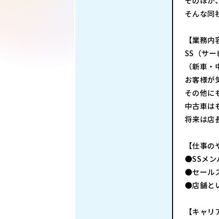
そのほか
そんな同
【業務内
SS（サ
（新車・
お客様が
その他に
中古車は
将来は店
【仕事の
●SSメ
●セール
●店舗と
【キャリ