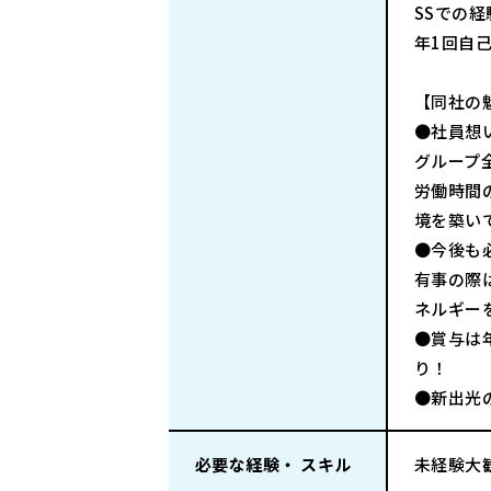
SSでの
年1回自
【同社の
●社員想
グループ
労働時間
境を築い
●今後も
有事の際
ネルギー
●賞与は
り！
●新出光
必要な経験・ スキル
未経験大