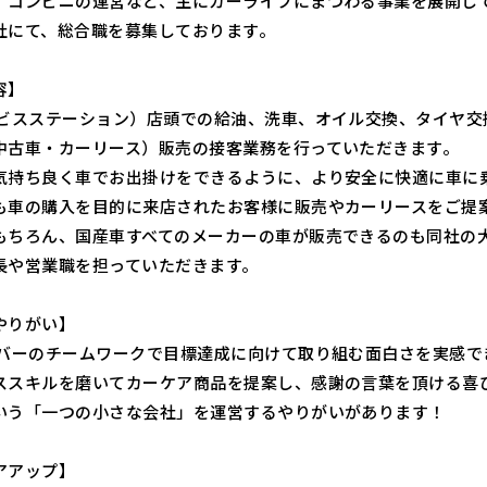
、コンビニの運営など、主にカーライフにまつわる事業を展開し
社にて、総合職を募集しております。
容】
ービスステーション）店頭での給油、洗車、オイル交換、タイヤ交
中古車・カーリース）販売の接客業務を行っていただきます。
気持ち良く車でお出掛けをできるように、より安全に快適に車に
も車の購入を目的に来店されたお客様に販売やカーリースをご提
もちろん、国産車すべてのメーカーの車が販売できるのも同社の
長や営業職を担っていただきます。
やりがい】
ンバーのチームワークで目標達成に向けて取り組む面白さを実感で
ススキルを磨いてカーケア商品を提案し、感謝の言葉を頂ける喜
いう「一つの小さな会社」を運営するやりがいがあります！
アアップ】