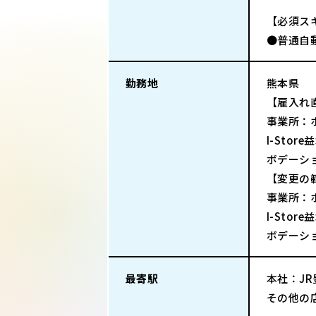
【必須ス
●普通自
勤務地
熊本県
【雇入れ
事業所：ホ
I-Sto
ボデーシ
【変更の
事業所：ホ
I-Sto
ボデーシ
最寄駅
本社：J
その他の