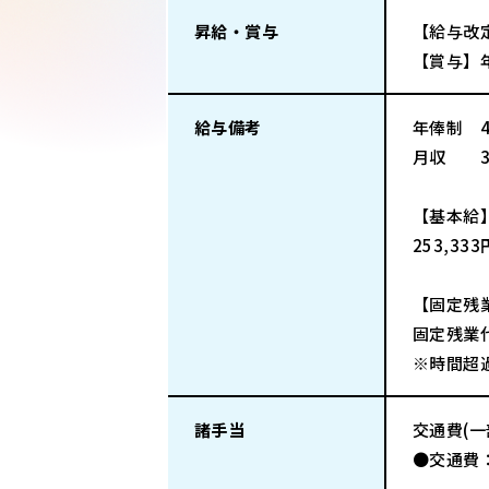
昇給・賞与
【給与改
【賞与】
給与備考
年俸制 4
月収 333
【基本給
253,33
【固定残
固定残業代
※時間超
諸手当
交通費(
●交通費：