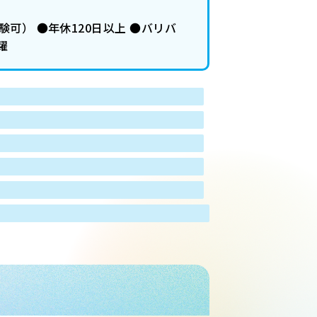
可） ●年休120日以上 ●バリバ
躍