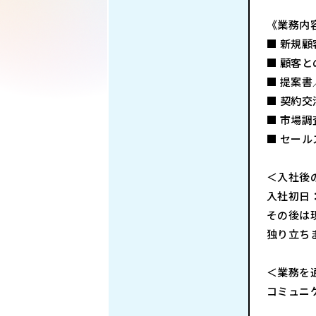
《業務内
■ 新規
■ 顧客
■ 提案
■ 契約
■ 市場
■ セー
＜入社後
入社初日
その後は
独り立ち
＜業務を
コミュニ