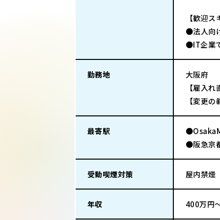
【歓迎ス
●法人向
●IT企
勤務地
大阪府
【雇入れ
【変更の
最寄駅
●Osak
●阪急京
受動喫煙対策
屋内禁煙
年収
400万円