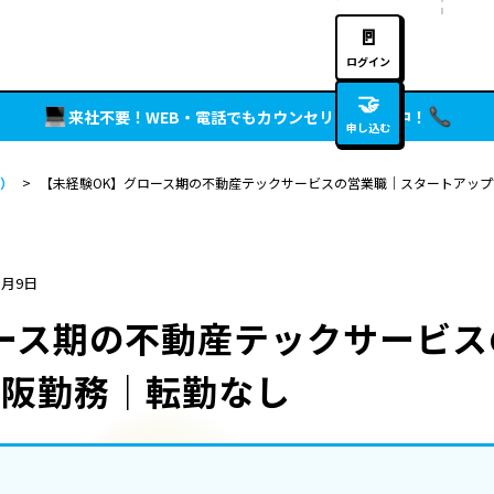
🚪
ログイン
🤝
来社不要！WEB・電話でもカウンセリング実施中！
申し込む
）
>
【未経験OK】グロース期の不動産テックサービスの営業職｜スタートアッ
5月9日
ース期の不動産テックサービ
大阪勤務｜転勤なし