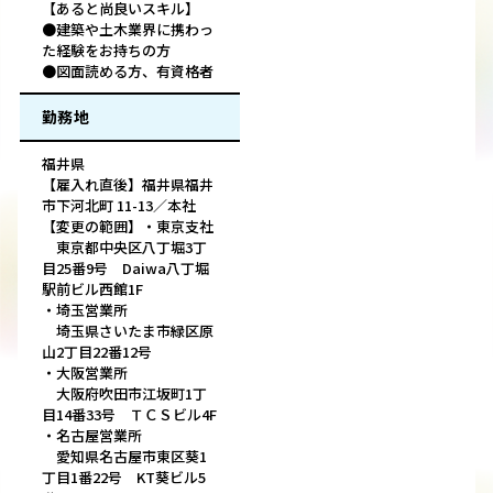
【あると尚良いスキル】
●建築や土木業界に携わっ
た経験をお持ちの方
●図面読める方、有資格者
勤務地
福井県
【雇入れ直後】福井県福井
市下河北町 11-13／本社
【変更の範囲】・東京支社
東京都中央区八丁堀3丁
目25番9号 Daiwa八丁堀
駅前ビル西館1F
・埼玉営業所
埼玉県さいたま市緑区原
山2丁目22番12号
・大阪営業所
大阪府吹田市江坂町1丁
目14番33号 ＴＣＳビル4F
・名古屋営業所
愛知県名古屋市東区葵1
丁目1番22号 KT葵ビル5