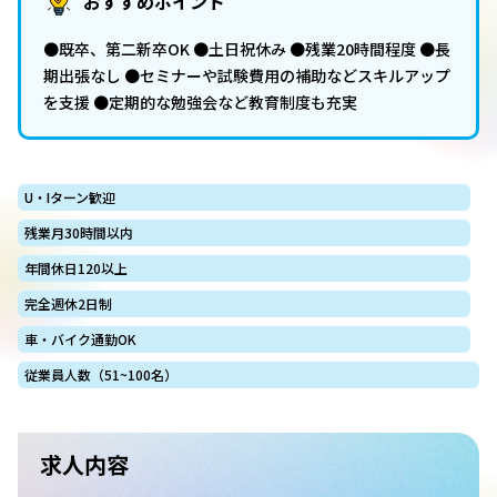
おすすめポイント
●既卒、第二新卒OK ●土日祝休み ●残業20時間程度 ●長
期出張なし ●セミナーや試験費用の補助などスキルアップ
を支援 ●定期的な勉強会など教育制度も充実
U・Iターン歓迎
残業月30時間以内
年間休日120以上
完全週休2日制
車・バイク通勤OK
従業員人数（51~100名）
求人内容