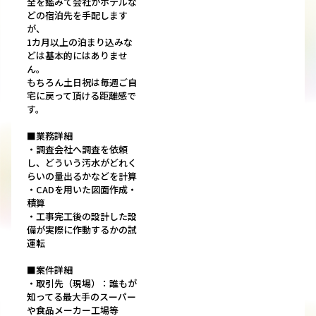
全を鑑みて会社がホテルな
どの宿泊先を手配します
が、
1カ月以上の泊まり込みな
どは基本的にはありませ
ん。
もちろん土日祝は毎週ご自
宅に戻って頂ける距離感で
す。
■業務詳細
・調査会社へ調査を依頼
し、どういう汚水がどれく
らいの量出るかなどを計算
・CADを用いた図面作成・
積算
・工事完工後の設計した設
備が実際に作動するかの試
運転
■案件詳細
・取引先（現場）：誰もが
知ってる最大手のスーパー
や食品メーカー工場等