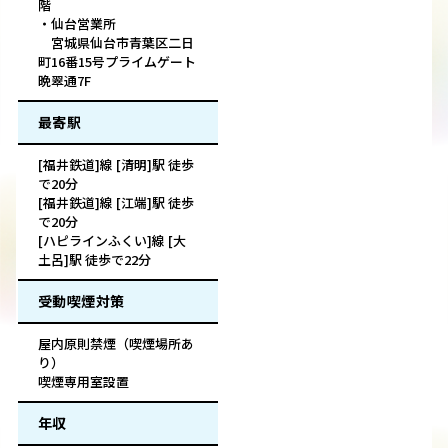
階
・仙台営業所
宮城県仙台市青葉区二日
町16番15号プライムゲート
晩翠通7F
最寄駅
[福井鉄道]線 [清明]駅 徒歩
で20分
[福井鉄道]線 [江端]駅 徒歩
で20分
[ハピラインふくい]線 [大
土呂]駅 徒歩で22分
受動喫煙対策
屋内原則禁煙（喫煙場所あ
り）
喫煙専用室設置
年収