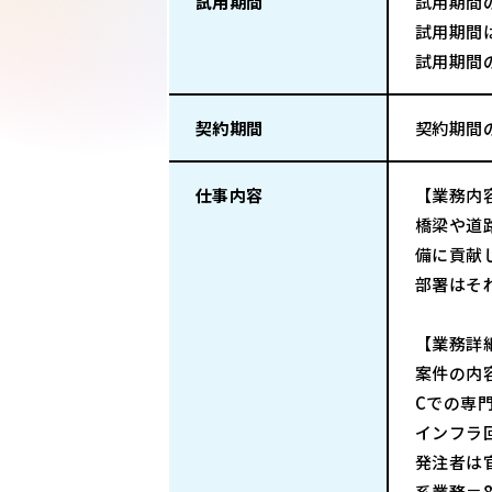
試用期間
試用期間
試用期間
試用期間
契約期間
契約期間
仕事内容
【業務内
橋梁や道
備に貢献
部署はそ
【業務詳
案件の内
Cでの専
インフラ
発注者は
系業務＝