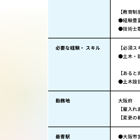
【教育制
●経験豊
●技術士
必要な経験・ スキル
【必須ス
●土木・
【あると
●土木設
勤務地
大阪府
【雇入れ直
【変更の
最寄駅
●大阪市