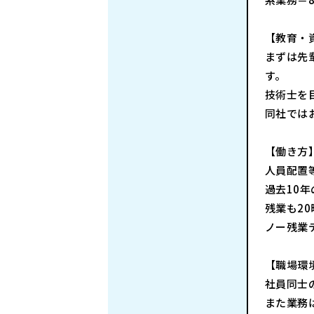
【教育・
まずは先
す。
技術士を
同社では
【働き方
人員配置
過去10
残業も2
ノー残業
【職場環
社員同士
また業務