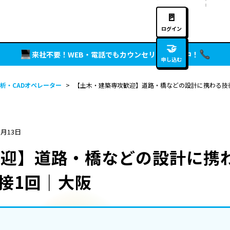
🚪
ログイン
🤝
来社不要！WEB・電話でもカウンセリング実施中！
申し込む
析・CADオペレーター
>
【土木・建築専攻歓迎】道路・橋などの設計に携わる技術
5月13日
歓迎】道路・橋などの設計に携
面接1回｜大阪