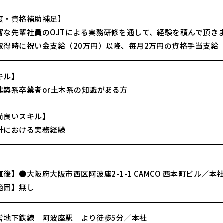
度・資格補助補足】
富な先輩社員のOJTによる実務研修を通して、経験を積んで頂き
取得時に祝い金支給（20万円）以降、毎月2万円の資格手当支給
キル】
建築系卒業者or土木系の知識がある方
尚良いスキル】
計における実務経験
後】●大阪府大阪市西区阿波座2-1-1 CAMCO 西本町ビル／本
範囲】無し
営地下鉄線 阿波座駅 より徒歩5分／本社