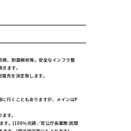
点検、耐震解析等。安全なインフラ整
頂きます。
配属先を決定致します。
場に行くこともありますが、メインはP
。
ります。
す。(100％元請／官公庁系業務:民間
きます。(受注状況等にもよります)