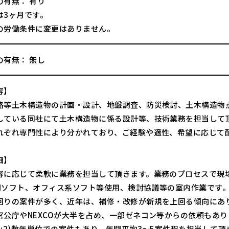
の有無： 有り
は3ヶ月です。
の労働条件に変更はありません。
の有無： 無し
容】
路等土木構造物の計画・設計、地盤調査、防災検討、土木構造物
している同社にて土木構造物に係る設計等、技術業務を担当して
れぞれ専門性により分かれており、ご経験や適性、希望に応じて
細】
容に応じて柔軟に業務を担当して頂きます。業務のプロセスで現
門ソフト、オフィス系ソフト等使用、検討協議等の室内作業です
回りの案件が多く、近年は、補修・改修が新規を上回る傾向にあ
官公庁やNEXCOが大半を占め、一部ゼネコン等からの依頼もありま
8:2)数年単位での案件もあり、年間平均3～5案件程を担当して頂