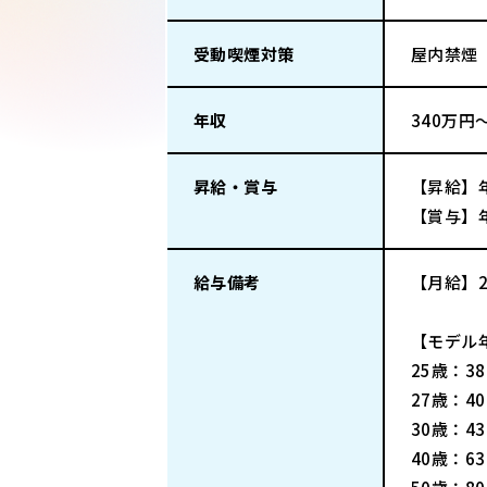
受動喫煙対策
屋内禁煙
年収
340万円
昇給・賞与
【昇給】
【賞与】年
給与備考
【月給】22
【モデル
25歳：3
27歳：4
30歳：4
40歳：6