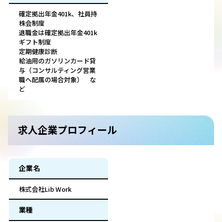
確定拠出年金401k、社員持
株会制度
退職金は確定拠出年金401k
ギフト制度
定期健康診断
給油用のガソリンカード貸
与（コンサルティング営業
職へ配属の場合対象） な
ど
求人企業プロフィール
企業名
株式会社Lib Work
業種