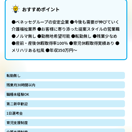
おすすめポイント
●ベネッセグループの安定企業 ●今後も需要が伸びていく
介護福祉業界 ●お客様に寄り添った提案スタイルの営業職
●ノルマ無し ●勤務地希望可能 ●転勤無し ●残業少なめ
●産前・産後休暇取得率100％ ●育児休暇取得実績あり ●
メリハリある社風 ●年収350万円～
転勤無し
残業月30時間以内
職種未経験OK
第二新卒歓迎
1日選考会
育児支援制度
介護支援制度