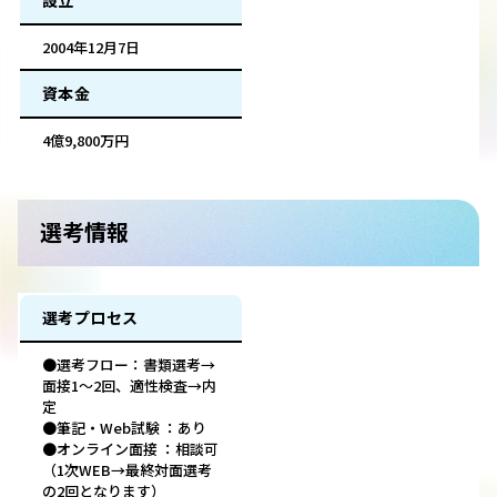
設立
2004年12月7日
資本金
4億9,800万円
選考情報
選考プロセス
●選考フロー：書類選考→
面接1～2回、適性検査→内
定
●筆記・Web試験 ：あり
●オンライン面接 ：相談可
（1次WEB→最終対面選考
の2回となります）