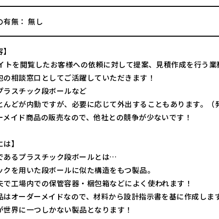
の有無： 無し
容】
サイトを閲覧したお客様への依頼に対して提案、見積作成を行う業
包の相談窓口としてご活躍していただきます！
プラスチック段ボールなど
とんどが内勤ですが、必要に応じて外出することもあります。（
ーメイド商品の販売なので、他社との競争が少ないです！
には】
であるプラスチック段ボールとは…
ックを用いた段ボールに似た構造をもつ製品。
夫で工場内での保管容器・梱包箱などによく使われます！
品はオーダーメイドなので、材料から設計指示書を基に作成しま
が世界に一つしかない製品となります！