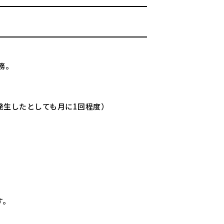
務。
発生したとしても月に1回程度）
す。