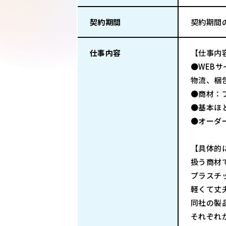
契約期間
契約期間
仕事内容
【仕事内
●WEB
物流、梱
●商材：
●基本ほ
●オーダ
【具体的
扱う商材
プラスチ
軽くて丈
同社の製
それぞれ