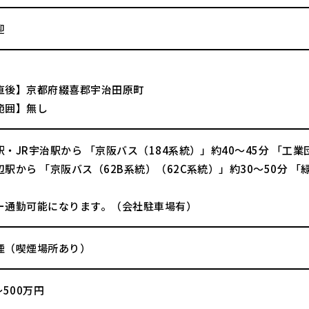
迎
直後】京都府綴喜郡宇治田原町
範囲】無し
・JR宇治駅から 「京阪バス（184系統）」約40～45分 「工
駅から 「京阪バス（62B系統）（62C系統）」約30～50分 「
ー通勤可能になります。（会社駐車場有）
煙（喫煙場所あり）
～500万円