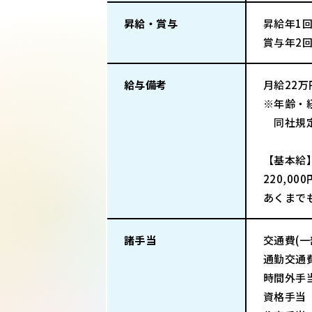
昇給・賞与
昇給年1回
賞与年2
給与備考
月給22
※年齢・
同社規定
【基本給
220,00
あくまで
諸手当
交通費(
通勤交通
時間外手
資格手当