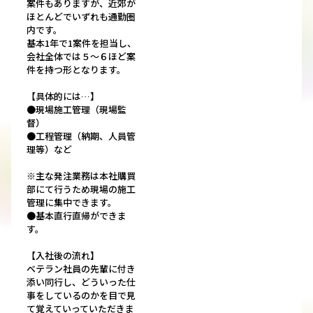
案件もありますが、近郊が
ほとんどでいずれも通勤圏
内です。
基本1年で1案件を担当し、
会社全体では５～６ほど案
件を持つ形となります。
【具体的には…】
●現場施工管理（現場監
督）
●工程管理（納期、人員管
理等）など
※主な発注業務は本社購買
部にて行うため現場の施工
管理に集中できます。
●基本直行直帰ができま
す。
【入社後の流れ】
ベテラン社員の先輩に付き
添い同行し、どういった仕
事をしているのかを目で見
て覚えていっていただきま