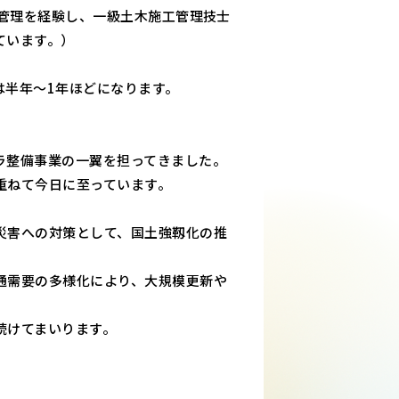
場管理を経験し、一級土木施工管理技士
ています。）
は半年～1年ほどになります。
ラ整備事業の一翼を担ってきました。
重ねて今日に至っています。
災害への対策として、国土強靱化の推
通需要の多様化により、大規模更新や
続けてまいります。