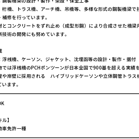
：鋼製橋梁の設計・製作・架設・保全工事
、桁橋、トラス橋、アーチ橋、吊橋等、多様な形式の鋼製橋梁で
・補修を行っています。
材とコンクリートをずれ止め（成型形鋼）により合成させた橋梁用
新技術の開発にも努めています。
業
：浮桟橋、ケーソン、ジャケット、沈埋函等の設計・製作・据付
物では浮桟橋のPCHポンツーンが日本全国で900基を超える実
堤や岸壁に採用される ハイブリッドケーソンや立体鋼管トラス
ています。
OK
キル】
動車免許一種