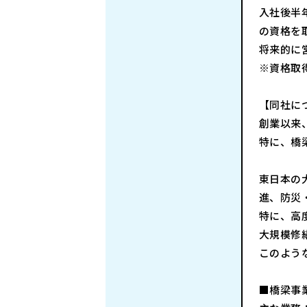
入社後半
の資格を
将来的に
※資格取
【同社に
創業以来
特に、橋
東日本の
進、防災
特に、高
大規模修
このよう
■橋梁事