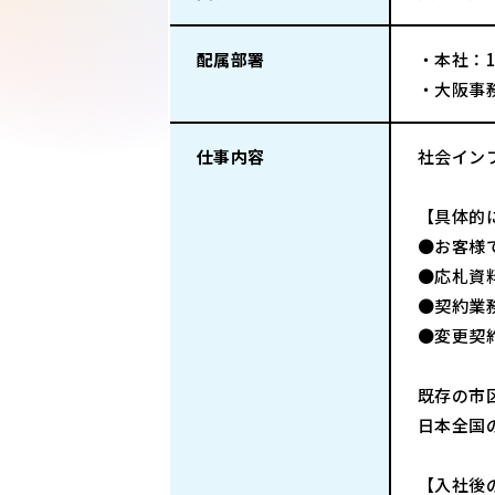
配属部署
・本社：
・大阪事
仕事内容
社会イン
【具体的
●お客様
●応札資
●契約業
●変更契
既存の市
日本全国
【入社後