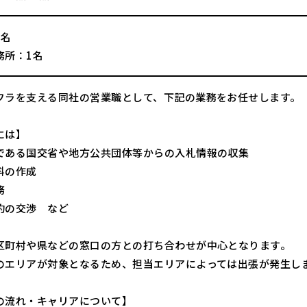
1名
務所：1名
フラを支える同社の営業職として、下記の業務をお任せします。
には】
である国交省や地方公共団体等からの入札情報の収集
料の作成
務
約の交渉 など
区町村や県などの窓口の方との打ち合わせが中心となります。
のエリアが対象となるため、担当エリアによっては出張が発生し
の流れ・キャリアについて】