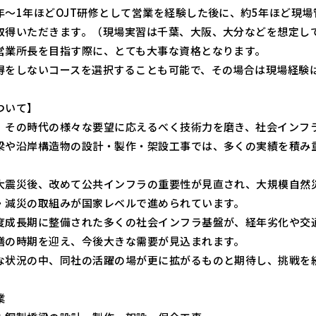
年～1年ほどOJT研修として営業を経験した後に、約5年ほど現
取得いただきます。（現場実習は千葉、大阪、大分などを想定し
営業所長を目指す際に、とても大事な資格となります。
得をしないコースを選択することも可能で、その場合は現場経験
ついて】
、その時代の様々な要望に応えるべく技術力を磨き、社会インフ
梁や沿岸構造物の設計・製作・架設工事では、多くの実績を積み
大震災後、改めて公共インフラの重要性が見直され、大規模自然
・減災の取組みが国家レベルで進められています。
度成長期に整備された多くの社会インフラ基盤が、経年劣化や交
繕の時期を迎え、今後大きな需要が見込まれます。
な状況の中、同社の活躍の場が更に拡がるものと期待し、挑戦を
業