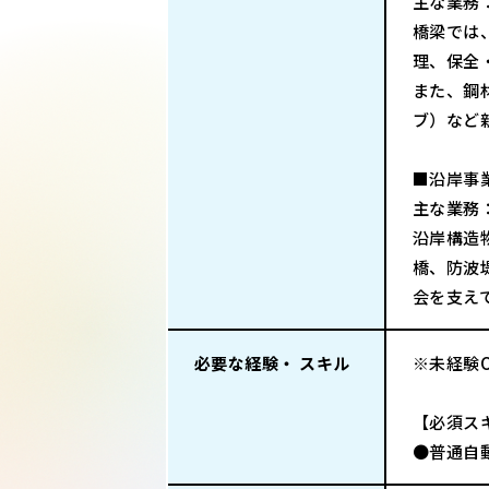
主な業務
橋梁では
理、保全
また、鋼
ブ）など
■沿岸事
主な業務
沿岸構造
橋、防波
会を支え
必要な経験・ スキル
※未経験
【必須ス
●普通自