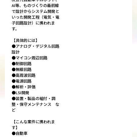
AI等、ものづくりの最前線
で設計からシステム開発と
いった開発工程（電気・電
子回路設計）に携われま
す。
【具体的には】
●アナログ・デジタル回路
設計
●マイコン周辺回路
●制御回路
●無線回路
●高周波回路
●電源回路
●解析・評価
●LSI開発
●装置・製品の組付・調
整・保守メンテナンス な
ど
【こんな案件に携われま
す】
●自動車