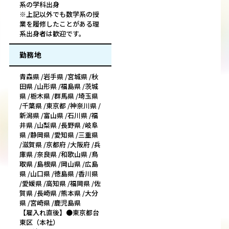
系の学科出身
※上記以外でも数学系の授
業を履修したことがある理
系出身者は歓迎です。
勤務地
青森県 /岩手県 /宮城県 /秋
田県 /山形県 /福島県 /茨城
県 /栃木県 /群馬県 /埼玉県
/千葉県 /東京都 /神奈川県 /
新潟県 /富山県 /石川県 /福
井県 /山梨県 /長野県 /岐阜
県 /静岡県 /愛知県 /三重県
/滋賀県 /京都府 /大阪府 /兵
庫県 /奈良県 /和歌山県 /鳥
取県 /島根県 /岡山県 /広島
県 /山口県 /徳島県 /香川県
/愛媛県 /高知県 /福岡県 /佐
賀県 /長崎県 /熊本県 /大分
県 /宮崎県 /鹿児島県
【雇入れ直後】●東京都台
東区（本社）