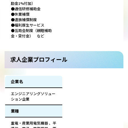
励金1%付加）
●通信研修補助金
●休業補償
●遺族補償制度
●福利厚生サービス
●互助会制度（親睦補助
金・貸付金） など
求人企業プロフィール
企業名
エンジニアリングソリュー
ション企業
業種
重電・産業用電気機器 、半