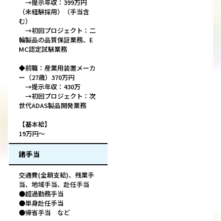
→提示年収：399万円
（未経験採用）（手当含
む）
→初回プロジェクト：二
輪製品の品質保証業務、E
MC認定試験業務
◆前職：産業用装置メーカ
ー（27歳）370万円
→提示年収：430万
→初回プロジェクト：次
世代ADAS製品開発業務
【基本給】
19万円～
諸手当
交通費(全額支給)、残業手
当、地域手当、赴任手当
●超過勤務手当
●単身赴任手当
●帰省手当 など