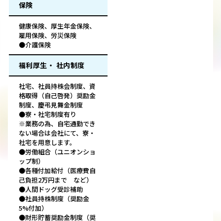
保険
健康保険、厚生年金保険、
雇用保険、労災保険
●介護保険
福利厚生・ 社内制度
社宅、社員持株会制度、資
格取得（自己啓発）奨励金
制度、慶弔見舞金制度
●寮・社宅制度有り
※業務の為、自宅通勤でき
ない場合は会社にて、寮・
社宅を用意します。
●労働組合（ユニオンショ
ップ制）
●各種付加給付（医療費自
己負担2万円まで など）
●人間ドッグ受診補助
●社員持株制度（奨励金
5%付加）
●財形貯蓄奨励金制度（奨