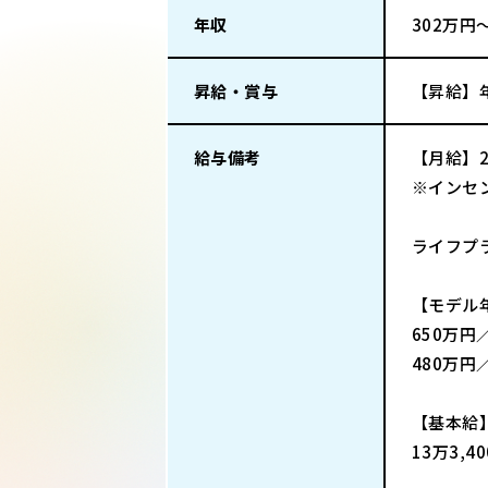
年収
302万円
昇給・賞与
【昇給】
給与備考
【月給】2
※インセ
ライフプラ
【モデル
650万円
480万円
【基本給
13万3,4