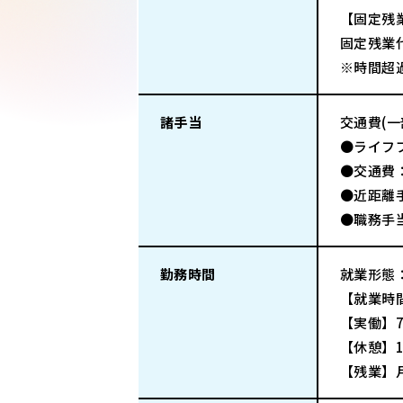
【固定残
固定残業代
※時間超
諸手当
交通費(
●ライフプ
●交通費
●近距離手
●職務手当
勤務時間
就業形態
【就業時間
【実働】7
【休憩】1
【残業】月