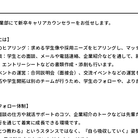
事業部にて新卒キャリアカウンセラーをお任せします。
には】
のヒアリング：求める学生像や採用ニーズをヒアリングし、マッ
談：学生との面談、メールや電話連絡、企業紹介などを通して、
リーシートなどの書類作成・添削も行います。
ベントの運営：合同説明会（面接会）、交流イベントなどの運営
拓や学生開拓は別のチームが行うため、学生のフォローや、より
フォロー体制】
面談の仕方や就活サポートのコツ、企業紹介のトークなどは先輩
同行を通じて着実に成長できる環境です。
とつ教わる』というスタンスではなく、『自ら吸収していく』姿