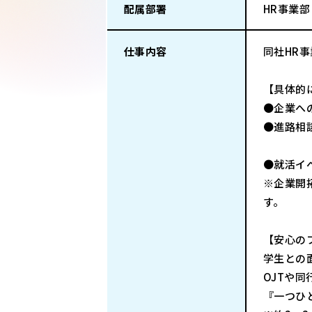
配属部署
HR事業部
仕事内容
同社HR
【具体的
●企業へ
●進路相
エント
●就活イ
※企業開
す。
【安心の
学生との
OJTや
『一つひ