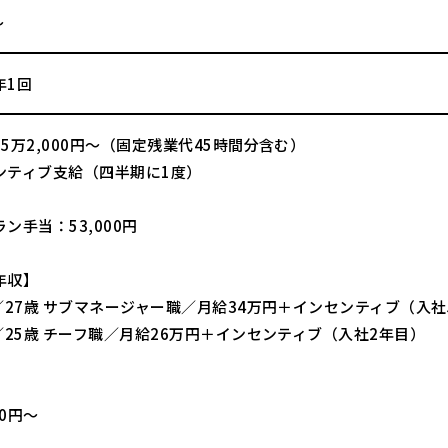
～
年1回
5万2,000円～（固定残業代45時間分含む）
ンティブ支給（四半期に1度）
ン手当：53,000円
年収】
／27歳 サブマネージャー職／月給34万円＋インセンティブ（入社
／25歳 チーフ職／月給26万円＋インセンティブ（入社2年目）
】
00円～