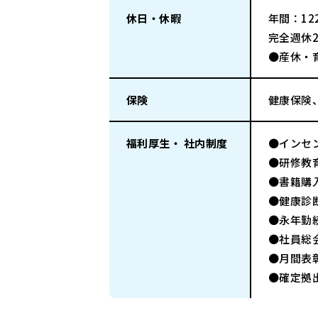
休日・休暇
年間：122
完全週休
●産休・
保険
健康保険
福利厚生・ 社内制度
●インセ
●研修教
●書籍購
●健康診
●永年勤
●社員総
●月間表
●確定拠