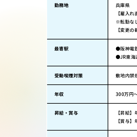
勤務地
兵庫県
【雇入れ
※転勤な
【変更の
最寄駅
●阪神電
●JR東
受動喫煙対策
敷地内禁
年収
300万円
昇給・賞与
【昇給】
【賞与】