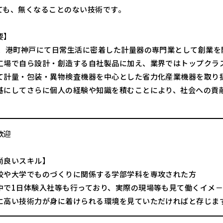
ても、無くなることのない技術です。
要】
年、港町神戸にて日常生活に密着した計量器の専門業として創業
工場で自ら設計・創造する自社製品に加え、業界ではトップクラ
て計量・包装・異物検査機器を中心とした省力化産業機器を取り
基にしてさらに個人の経験や知識を積むことにより、社会への貢
。
歓迎
尚良いスキル】
校や大学でものづくりに関係する学部学科を専攻された方
中で1日体験入社等も行っており、実際の現場等も見て働くイメ
に高い技術力が身に着けられる環境を見ていただければと存じま