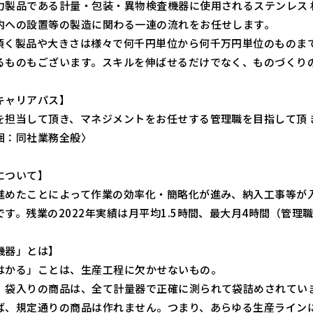
力製品である計量・包装・異物検査機器に使用されるステンレス 
内への設置等の製造に関わる一連の流れをお任せします。
頂く製品や大きさは様々で何千円単位から何千万円単位のものまで
るものもございます。スキルを伸ばせるだけでなく、ものづくり
キャリアパス】
を担当して頂き、マネジメントをお任せする管理職を目指して頂 
囲：同社業務全般〉
について】
進めたことによって作業の効率化・簡略化が進み、納入工事等が
です。残業の2022年実績は月平均1.5時間、最大月4時間（管理
機器」とは】
はかる」ことは、生産工程に欠かせないもの。
、袋入りの商品は、全て計量器で正確に測られて袋詰めされてい
ば、規定通りの商品は作れません。つまり、あらゆる生産ライン