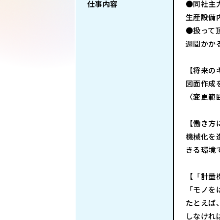
仕事内容
●同社主
生産設備
●扱って
週間かか
【将来の
図面作成
〈変更範
【働き方
機械化を
きる環境
【「計量
「モノを
たとえば
しなけれ