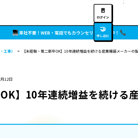
🚪
ログイン
🤝
来社不要！WEB・電話でもカウンセリング実施中！
申し込む
・工事）
>
【未経験・第二新卒OK】10年連続増益を続ける産業機器メーカーの
7月12日
OK】10年連続増益を続ける