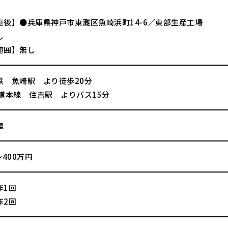
直後】●兵庫県神戸市東灘区魚崎浜町14-6／東部生産工場
し
範囲】無し
鉄 魚崎駅 より徒歩20分
海道本線 住吉駅 よりバス15分
煙
～400万円
年1回
年2回