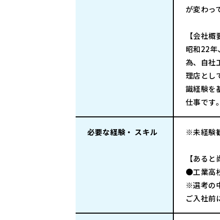
が変わっ
【会社概
昭和22
為、自社
理店とし
識経験を
仕事です
必要な経験・ スキル
※未経験
【あると
●工業高
※選考の
ご入社前