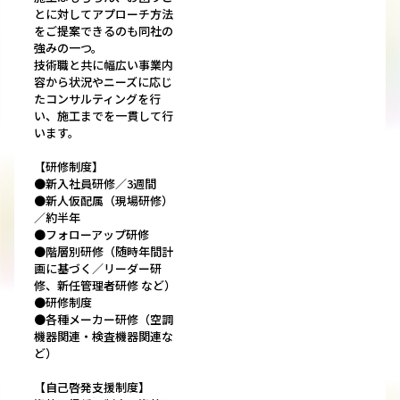
とに対してアプローチ方法
をご提案できるのも同社の
強みの一つ。
技術職と共に幅広い事業内
容から状況やニーズに応じ
たコンサルティングを行
い、施工までを一貫して行
います。
【研修制度】
●新入社員研修／3週間
●新人仮配属（現場研修）
／約半年
●フォローアップ研修
●階層別研修（随時年間計
画に基づく／リーダー研
修、新任管理者研修 など）
●研修制度
●各種メーカー研修（空調
機器関連・検査機器関連な
ど）
【自己啓発支援制度】