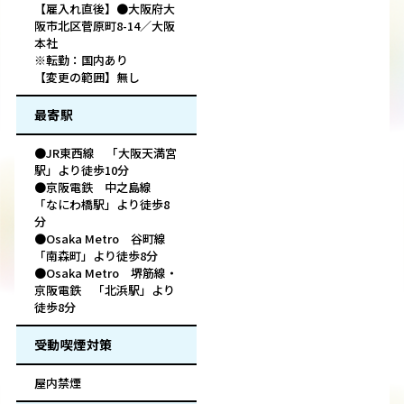
【雇入れ直後】●大阪府大
阪市北区菅原町8-14／大阪
本社
※転勤：国内あり
【変更の範囲】無し
最寄駅
●JR東西線 「大阪天満宮
駅」より徒歩10分
●京阪電鉄 中之島線
「なにわ橋駅」より徒歩8
分
●Osaka Metro 谷町線
「南森町」より徒歩8分
●Osaka Metro 堺筋線・
京阪電鉄 「北浜駅」より
徒歩8分
受動喫煙対策
屋内禁煙