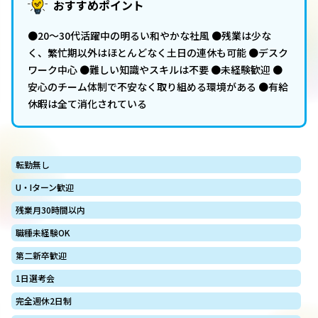
おすすめポイント
●20〜30代活躍中の明るい和やかな社風 ●残業は少な
く、繁忙期以外はほとんどなく⼟⽇の連休も可能 ●デスク
ワーク中⼼ ●難しい知識やスキルは不要 ●未経験歓迎 ●
安⼼のチーム体制で不安なく取り組める環境がある ●有給
休暇は全て消化されている
転勤無し
U・Iターン歓迎
残業月30時間以内
職種未経験OK
第二新卒歓迎
1日選考会
完全週休2日制