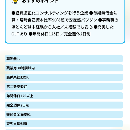
おすすめポイント
●経費適正化コンサルティングを行う企業 ●毎期無借金決
算・常時自己資本比率90％超で安定感バツグン ●事務職の
ほとんどは未経験から入社／未経験でも安心 ●充実した
OJTあり ●年間休日125日／完全週休2日制
転勤無し
残業月30時間以内
職種未経験OK
第二新卒歓迎
年間休日120以上
完全週休2日制
交通費全額支給
育児支援制度