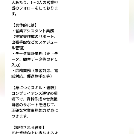
人あたり、1～2人の営業担
当のフォローをしておりま
す。
【具体的には】
・営業アシスタント業務
（提案書作成のサポート、
出張手配などのスケジュー
ル管理）
・データ集計業務（売上デ
ータ、顧客データ等のＰＣ
入力）
・庶務業務（来客対応、電
話対応、郵送物手配等）
【身につくスキル・経験】
コンプライアンス遵守の環
境下で、資料作成や営業担
当者のサポートを通じて、
正確な営業事務能力が身に
つきます。
【期待される役割】
同社業績向上に寄与するよ