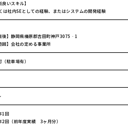
尚良いスキル】
しくは社内SEとしての経験、またはシステムの開発経験
直後】静岡県榛原郡吉田町神戸3075‐1
範囲】会社の定める事業所
可（駐車場有）
～
年1回
年2回（前年度実績 3ヶ月分）