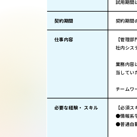
試用期間
契約期間
契約期間
仕事内容
【管理部
社内シス
業務内容
当してい
チームワ
必要な経験・ スキル
【必須ス
●情報系
●普通自