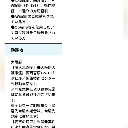
W設計（外注可）、動作検
証 一通りの対応経験
●AW設計のご経験をされ
ている方
●OpAmp等を使用したア
ナログ設計をご経験をされ
ている方
勤務地
大阪府
【雇入れ直後】●大阪府大
阪市淀川区西宮原1-5-10 ミ
タビル／関西技術センター
※転勤当面なし
※開発案件により顧客先常
駐になる可能性がございま
す。
※テレワーク制度有り（顧
客先常駐の場合は、常駐先
規定に従います）
【変更の範囲】※開発案件
により顧客先常駐になる可