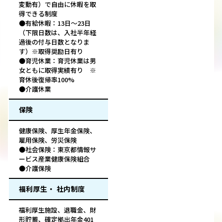
変動有）で自由に休暇を取
得できる制度
●有給休暇：13日～23日
（下限日数は、入社半年経
過後の付与日数となりま
す）※取得奨励日有り
●育児休業：育児休業は男
女ともに取得実績有り ※
育休後復帰率100%
●介護休業
保険
健康保険、厚生年金保険、
雇用保険、労災保険
●社会保険：東京都情報サ
ービス産業健康保険組合
●介護保険
福利厚生・ 社内制度
福利厚生施設、退職金、財
形貯蓄、確定拠出年金401