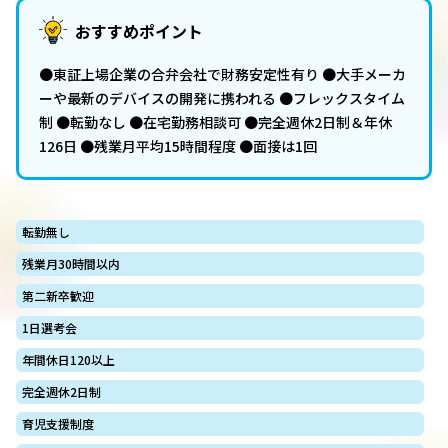
おすすめポイント
●東証上場企業の合弁会社で財務安定性有り ●大手メーカ
ーや最新のデバイスの開発に携われる ●フレックスタイム
制 ●転勤なし ●在宅勤務相談可 ●完全週休2日制＆年休
126日 ●残業月平均15時間程度 ●面接は1回
転勤無し
残業月30時間以内
第二新卒歓迎
1日選考会
年間休日120以上
完全週休2日制
育児支援制度