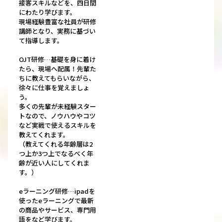
接客スキルなどを、四日間
にわたり学びます。
現場経験豊富な社員が研修
講師となり、実務に基づい
て指導します。
OJT研修…基礎を身に着け
たら、現場へ配属！先輩た
ちに教えてもらいながら、
徐々に仕事を覚えましょ
う。
多くの先輩が未経験スター
トなので、ノウハウやコツ
など実戦で使えるスキルを
教えてくれます。
（教えてくれる年齢層は2
つ上か3つ上でなるべく年
齢が近い人にしてくれま
す。）
eラーニング研修…ipadを
使ったeラーニングで最新
の商品やサービス、専門用
語をなど学びます。