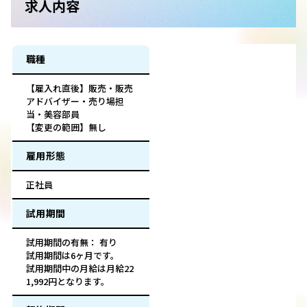
求人内容
職種
【雇入れ直後】販売・販売
アドバイザー・売り場担
当・美容部員
【変更の範囲】無し
雇用形態
正社員
試用期間
試用期間の有無： 有り
試用期間は6ヶ月です。
試用期間中の月給は月給22
1,992円となります。