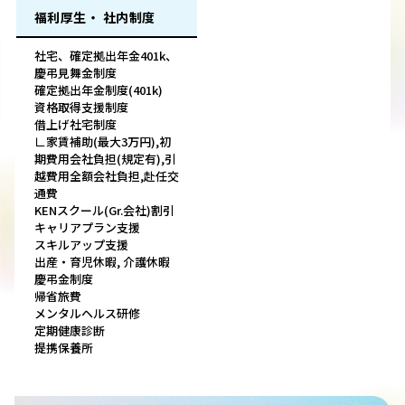
福利厚生・ 社内制度
社宅、確定拠出年金401k、
慶弔見舞金制度
確定拠出年金制度(401k)
資格取得支援制度
借上げ社宅制度
∟家賃補助(最大3万円),初
期費用会社負担(規定有),引
越費用全額会社負担,赴任交
通費
KENスクール(Gr.会社)割引
キャリアプラン支援
スキルアップ支援
出産・育児休暇, 介護休暇
慶弔金制度
帰省旅費
メンタルヘルス研修
定期健康診断
提携保養所