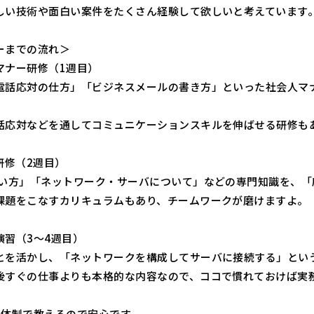
しい技術や面白い案件をたくさん経験して欲しいと考えています
ーまでの流れ＞
マナー研修（1週目）
電話応対の仕方」「ビジネスメールの書き方」といった社会人マ
話応対などを通してコミュニケーションスキルを伸ばせる研修も
研修（2週目）
使い方」「ネットワーク・サーバについて」などの専門知識を、
課題をこなすカリキュラムもあり、チームワークが磨けますよ。
演習（3～4週目）
とを活かし、「ネットワークを構成してサーバに接続する」とい
後すぐの仕事よりも本格的な内容なので、ココで慣れておけば実
名体制で教えるので安心です。