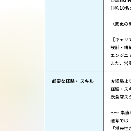
◎約10
（変更の
【キャリ
設計・構
エンジニ
また、営
必要な経験・ スキル
★経験より
経験・ス
飲食店ス
～～ 素
選考では
「将来性