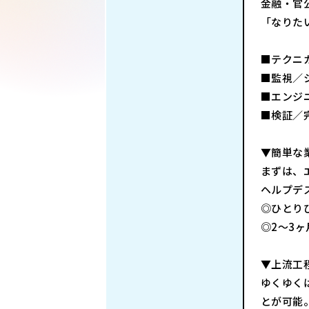
金融・官
「なりた
■テクニ
■監視／
■エンジ
■検証／
▼簡単な
まずは、
ヘルプデ
◎ひとり
◎2～3
▼上流工
ゆくゆく
とが可能