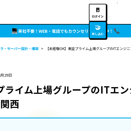
🚪
ログイン
🤝
来社不要！WEB・電話でもカウンセリング実施中！
申し込む
ラ・サーバー設計・構築
>
【未経験OK】東証プライム上場グループのITエンジニ
8月29日
プライム上場グループのITエ
｜関西