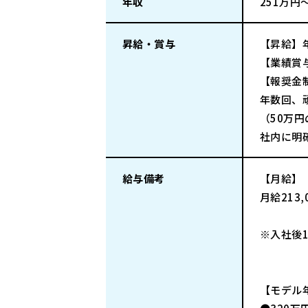
年収
251万円
昇給・賞与
【昇給】
【業績賞
【報奨金
年数回、
（50万
社内に明
給与備考
【月給】
月給213,
※入社後1
【モデル