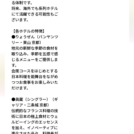
る体制です。
将来、海外でも系列ホテル
にて活躍できる可能性もご
ざいます。
【各ホテルの特徴】
●りょうぜん（バンヤンツ
リー・東山 京都）
地元の新鮮な季節の食材を
取り込み、季節を五感で感
じるメニューをご提供しま
す。
会席コースをはじめとする
日本料理を能舞台をながめ
つつお食事をお楽しみいた
だけます。
●眞蔵（シングラー）（ギ
ャリア・二条城 京都）
伝統的なフランス料理の技
術に日本の極上食材とウェ
ルビーイングのエッセンス
を加え、イノベーティブに
進化させた品々。料理長が