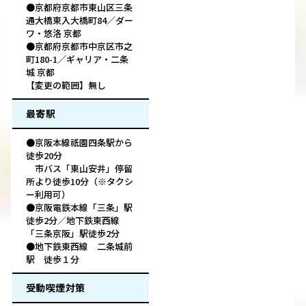
●京都府京都市東山区三条
通大橋東入大橋町84／ダー
ワ・悠洛 京都
●京都府京都市中京区市之
町180-1／ギャリア・二条
城 京都
【変更の範囲】無し
最寄駅
●京阪本線祇園四条駅から
徒歩20分
市バス「東山安井」停留
所より徒歩10分（※タクシ
ー利用可）
●京阪電鉄本線「三条」駅
徒歩2分／地下鉄東西線
「三条京阪」駅徒歩2分
●地下鉄東西線 二条城前
駅 徒歩１分
受動喫煙対策