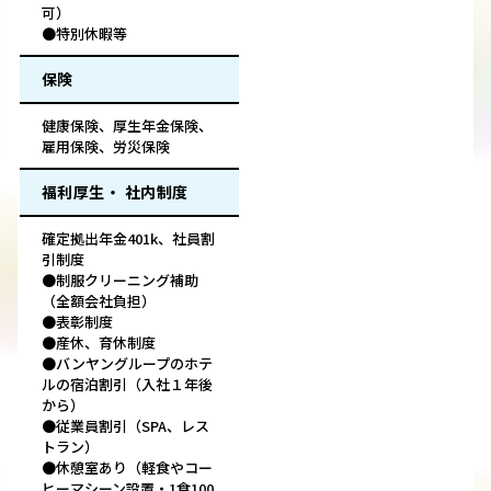
可）
●特別休暇等
保険
健康保険、厚生年金保険、
雇用保険、労災保険
福利厚生・ 社内制度
確定拠出年金401k、社員割
引制度
●制服クリーニング補助
（全額会社負担）
●表彰制度
●産休、育休制度
●バンヤングループのホテ
ルの宿泊割引（入社１年後
から）
●従業員割引（SPA、レス
トラン）
●休憩室あり（軽食やコー
ヒーマシーン設置・1食100