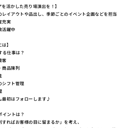
アを活かした売り場演出を！】
のレイアウトや品出し、季節ごとのイベント企画などを担当
度充実
数活躍中
には】
せする仕事は？
接客
・商品陳列
注
のシフト管理
理
ん最初はフォローします♪
いポイントは？
列すればお客様の目に留まるか」を考え、