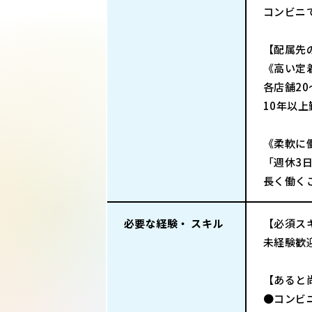
コンビニ
【配属先
《高い定
各店舗2
10年以
《柔軟に
「週休3
長く働く
必要な経験・ スキル
【必須ス
未経験歓
【あると
●コンビ