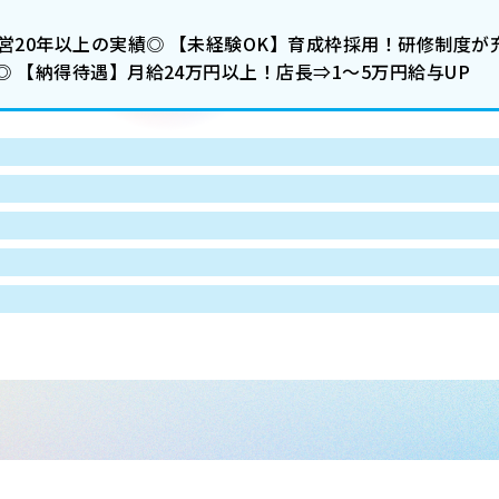
営20年以上の実績◎ 【未経験OK】育成枠採用！研修制度が
 【納得待遇】月給24万円以上！店長⇒1～5万円給与UP