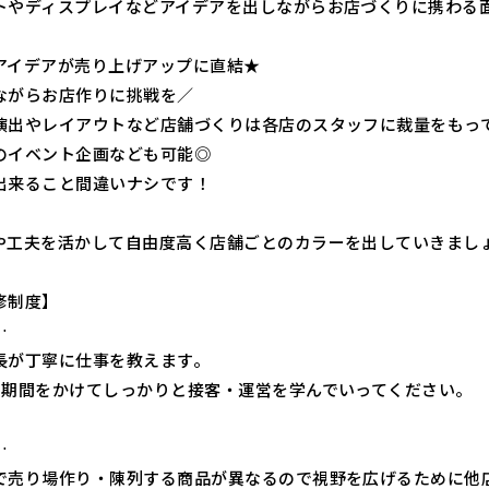
トやディスプレイなどアイデアを出しながらお店づくりに携わる
アイデアが売り上げアップに直結★
ながらお店作りに挑戦を／
演出やレイアウトなど店舗づくりは各店のスタッフに裁量をもっ
のイベント企画なども可能◎
出来ること間違いナシです！
や工夫を活かして自由度高く店舗ごとのカラーを出していきまし
修制度】
…
長が丁寧に仕事を教えます。
の期間をかけてしっかりと接客・運営を学んでいってください。
…
で売り場作り・陳列する商品が異なるので視野を広げるために他