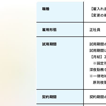
職種
【雇入れ
【変更の
雇用形態
正社員
試用期間
試用期間
試用期間
【月給】2
※固定残業
深夜勤務
※一律地
原則夜勤
契約期間
契約期間