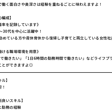
で働く面白さや奥深さは経験を重ねるごとに味わえますよ！
の編成】
着率を記録しています》
0～30代を中心に活躍中！
上勤めている方や産休育休から復帰し子育てと両立している女性社
働ける職場環境を用意》
日で働きたい」「1日6時間の勤務時間で働きたい」などライフプ
ことができますよ◎
キル】
迎！
尚良いスキル】
ニ勤務の経験