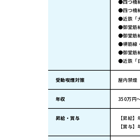
●四つ橋
●四つ橋
●近鉄「
●御堂筋
●御堂筋
●堺筋線
●御堂筋
●近鉄「
受動喫煙対策
屋内禁煙
年収
350万円
昇給・賞与
【昇給】
【賞与】