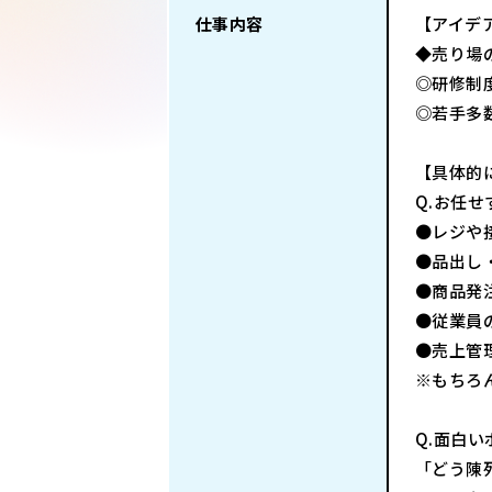
仕事内容
【アイデ
◆売り場
◎研修制
◎若手多
【具体的
Q.お任
●レジや
●品出し
●商品発
●従業員
●売上管
※もちろ
Q.面白
「どう陳