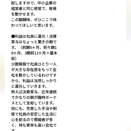
配しますので、中小企業の
経営者と同じ感覚で、現場
を動かせます。
この醍醐味、ぜひここで味
わってほしいと思います。
●利益は社員に還元！決算
賞与はちょっと驚きの額で
す。（前期5ヶ月、前々期1
8ヶ月、3期前12ヶ月×基本
給）
少数精鋭で社員ひとり一人
が大きな存在感をもって会
社を動かしているわけです
から、利益は当然しっかり
と還元していきます。
例えば決算賞与、近年連続
でかなりの額が臨時ボーナ
スとして支給しています。
他にも、充実した手当や制
度で社員の安定した生活に
心を配るので既婚者が多
く、持ち家率も高い会社で
す。