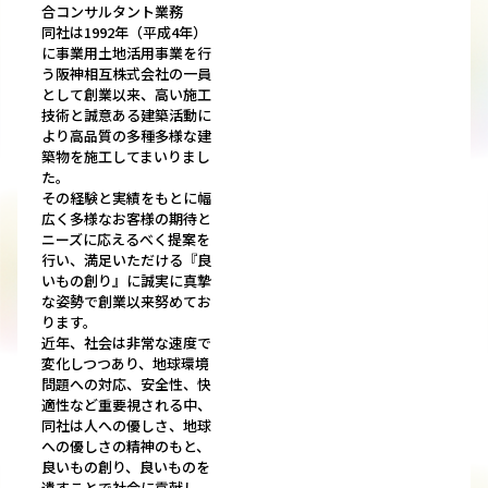
合コンサルタント業務
同社は1992年（平成4年）
に事業用土地活用事業を行
う阪神相互株式会社の一員
として創業以来、高い施工
技術と誠意ある建築活動に
より高品質の多種多様な建
築物を施工してまいりまし
た。
その経験と実績をもとに幅
広く多様なお客様の期待と
ニーズに応えるべく提案を
行い、満足いただける『良
いもの創り』に誠実に真摯
な姿勢で創業以来努めてお
ります。
近年、社会は非常な速度で
変化しつつあり、地球環境
問題への対応、安全性、快
適性など重要視される中、
同社は人への優しさ、地球
への優しさの精神のもと、
良いもの創り、良いものを
遺すことで社会に貢献し、