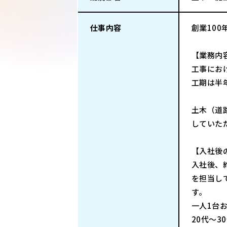
仕事内容
創業10
【業務内
工事にお
工期は半
土木（道
していた
【入社後
入社後、
を担当し
す。
一人1台
20代～