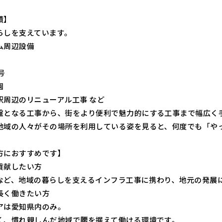
績】
らしを支えています。
ム周辺設備
号
園
駅周辺のリニューアル工事 など
盤となる工事から、街をより便利で魅力的にする工事まで幅広く
地域の人々がその場所を利用している姿を見ると、何度でも「や
方におすすめです】
貢献したい方
など、地域の暮らしを支えるインフラ工事に携わり、地元の発展
長く働きたい方
アは愛知県内のみ。
く、慣れ親しんだ地域で腰を据えて働ける環境です。