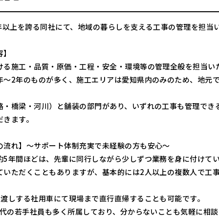
0年以上を誇る同社にて、地域の暮らしを支える工事の管理を担当
容】
ける施工・品質・原価・工程・安全・環境等の管理全般を担当い
年～2年のものが多く、施工エリアは愛知県内のみのため、地元
路・橋梁・河川）と舗装の部門があり、いずれの工事も管理でき
だきます。
の流れ】～サポート体制充実で未経験の方も安心～
約5年間ほどは、先輩に同行しながら少しずつ業務を身に付けてい
ていただくこともありますが、基本的には2人以上の複数人で工
お渡しする社用車にて現場まで直行直帰することも可能です。
30代の若手社員も多く所属しており、分からないことも気軽に相