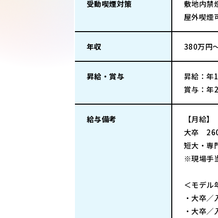
受動喫煙対策
敷地内禁
屋外喫煙
年収
380万円
昇給・賞与
昇給：年
賞与：年2
給与備考
【月給】
大卒 260
短大・専門
※現場手当
＜モデル
・大卒／入
・大卒／入