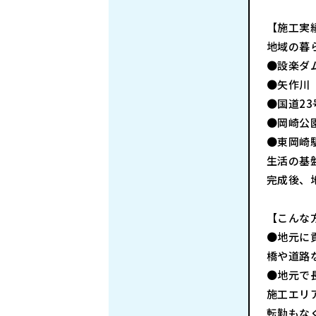
【施工実
地域の暮
●設楽ダ
●矢作川
●国道23
●岡崎公
●東岡崎
生活の基
完成後、
【こんな
●地元に
橋や道路
●地元で
施工エリ
転勤もな