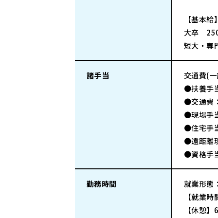
【基本給
大卒 250
短大・専門
諸手当
交通費(
●扶養手
●交通費
●現場手当
●住宅手当
●遠距離
●資格手当
勤務時間
就業形態
【就業時間
【休憩】6