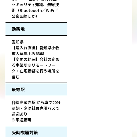
セキュリティ知識、無線技
術（Bluetoooth／WiFi／
公衆回線ほか）
勤務地
愛知県
【雇入れ直後】愛知県小牧
市大草年上坂6368
【変更の範囲】会社の定め
る事業所※リモートワー
ク・在宅勤務を行う場所を
含む
最寄駅
各線高蔵寺駅 から車で20分
※朝・夕は社員専用バスで
送迎あり
※車通勤可
受動喫煙対策