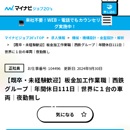
🤝
申し込む
来社不要！WEB・電話でもカウンセリン
グ実施中！
マイナビジョブ20’sTOP
>
求人情報
>
機械・機構設計・金型設計・解析
>
【既卒・未経験歓迎】板金加工作業職│西鉄グループ│年間休日111日│
世界に１台の車両│夜勤無し
正社員
お仕事番号: 104496
更新日: 2024年9月30日
【既卒・未経験歓迎】板金加工作業職│西鉄
グループ│年間休日111日│世界に１台の車
両│夜勤無し
気になる