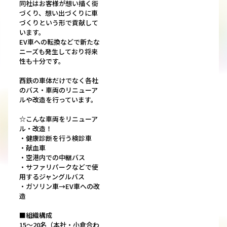
同社はお客様が想い描く街
づくり、想い出づくりに車
づくりという形で貢献して
います。
EV車への転換などで新たな
ニーズも発生しており将来
性も十分です。
西鉄の車体だけでなく各社
のバス・車両のリニューア
ルや改造を行っています。
☆こんな車両をリニューア
ル・改造！
・健康診断を行う検診車
・献血車
・空港内での中継バス
・サファリパークなどで使
用するジャングルバス
・ガソリン車→EV車への改
造
■組織構成
15～20名（本社・小倉合わ