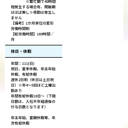
※繁忙期で40時間
程発生する場合有、閑散期
はほぼ無し※夜勤は発生し
ません
【備考】1か月単位の変形
労働時間制
【総労働時間】169時間／
月
休日・休暇
年間：111(日)
祝日、夏季休暇、年末年始
休暇、有給休暇
週休2日制（休日は土日祝
日）※年4～5回ほど土曜出
勤あり
年間有給休暇10日～（下限
日数は、入社半年経過後の
付与日数となります）
年末年始、夏期休暇等、年
次有給休暇