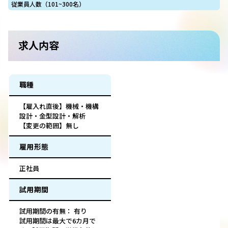
従業員人数（101~300名）
求人内容
職種
【雇入れ直後】機械・機構
設計・金型設計・解析
【変更の範囲】無し
雇用形態
正社員
試用期間
試用期間の有無： 有り
試用期間は最大で6カ月で