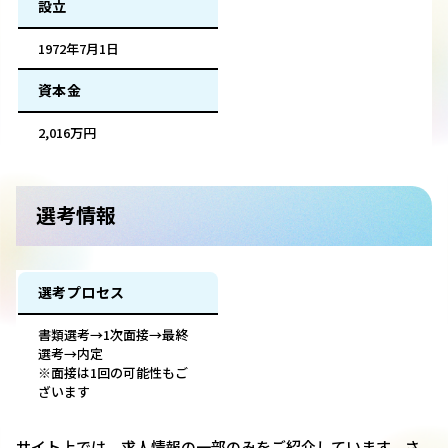
設立
1972年7月1日
資本金
2,016万円
選考情報
選考プロセス
書類選考→1次面接→最終
選考→内定
※面接は1回の可能性もご
ざいます
サイト上では、求人情報の一部のみをご紹介しています。さ