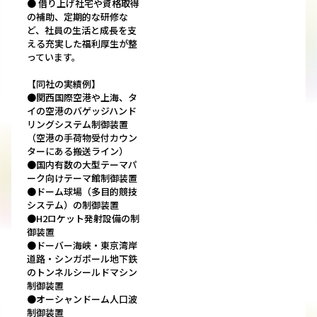
● 借り上げ社宅や資格取得
の補助、定期的な研修な
ど、社員の生活と成長を支
える充実した福利厚生が整
っています。
【同社の実績例】
●関西国際空港や上海、タ
イの空港のバゲッジハンド
リングシステム制御装置
（空港の手荷物受付カウン
ターにある搬送ライン）
●国内有数の大型テーマパ
ーク向けテーマ館制御装置
●ドーム球場（多目的競技
システム）の制御装置
●H2ロケット発射設備の制
御装置
●ドーバー海峡・東京湾岸
道路・シンガポール地下鉄
のトンネルシールドマシン
制御装置
●オーシャンドーム人口波
制御装置