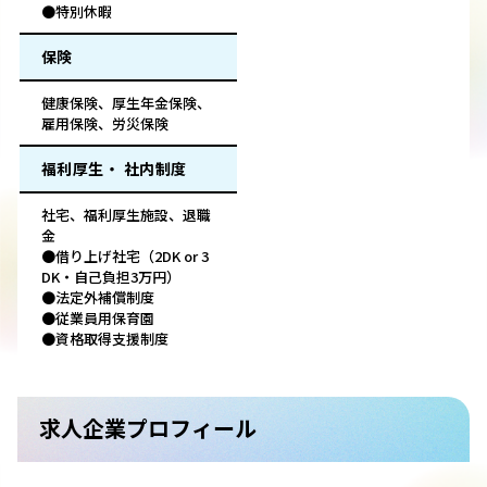
●特別休暇
保険
健康保険、厚生年金保険、
雇用保険、労災保険
福利厚生・ 社内制度
社宅、福利厚生施設、退職
金
●借り上げ社宅（2DK or 3
DK・自己負担3万円）
●法定外補償制度
●従業員用保育園
●資格取得支援制度
求人企業プロフィール