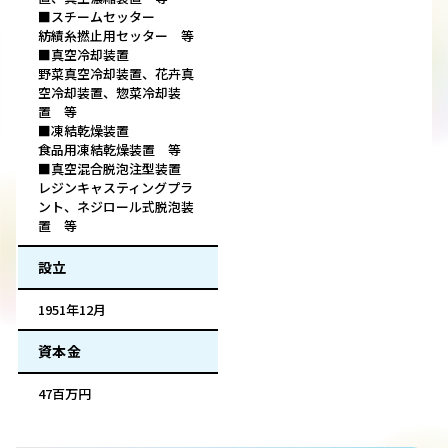
■スチームセッター
紡績糸撚止用セッター 等
■真空冷却装置
野菜真空冷却装置、花卉真
空冷却装置、惣菜冷却装
置 等
■凍結乾燥装置
食品用凍結乾燥装置 等
■真空混合脱泡注型装置
レジンキャスティングプラ
ント、ネジロール式脱泡装
置 等
設立
1951年12月
資本金
47百万円