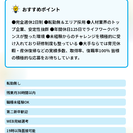
おすすめポイント
●完全週休2日制 ●転勤無＆エリア採用 ●人材業界のトッ
プ企業、安定性抜群 ●年間休日125日でライフワークバラ
ンスが整った環境 ●未経験からのチャレンジを積極的に受
け入れており研修制度も整っている ●大手ならでは育児休
暇・産休復帰などの実績多数、取得率、復職率100％ 皆様
の積極的な応募をお待ちしています。
転勤無し
残業月30時間以内
職種未経験OK
第二新卒歓迎
WEB完結選考
19時以降面接可能