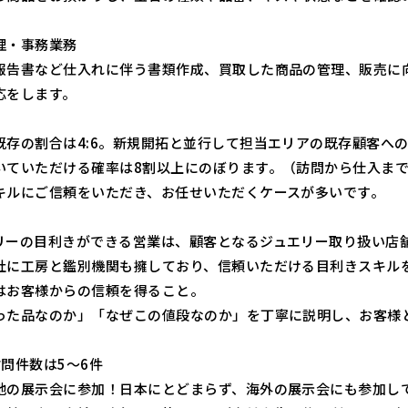
理・事務業務
報告書など仕入れに伴う書類作成、買取した商品の管理、販売に
応をします。
既存の割合は4:6。新規開拓と並行して担当エリアの既存顧客へ
いていただける確率は8割以上にのぼります。（訪問から仕入ま
キルにご信頼をいただき、お任せいただくケースが多いです。
リーの目利きができる営業は、顧客となるジュエリー取り扱い店
社に工房と鑑別機関も擁しており、信頼いただける目利きスキル
はお客様からの信頼を得ること。
った品なのか」「なぜこの値段なのか」を丁寧に説明し、お客様
訪問件数は5～6件
地の展示会に参加！日本にとどまらず、海外の展示会にも参加し