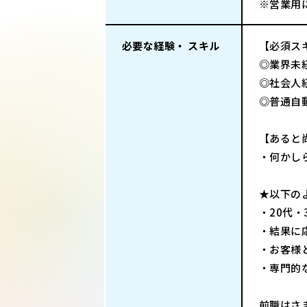
※営業用
必要な経験・ スキル
【必須ス
◎業界未
◎社会人
◎普通自
【あると
・何かし
★以下の
・20代
・結果に
・お客様
・専門的
前職はさ