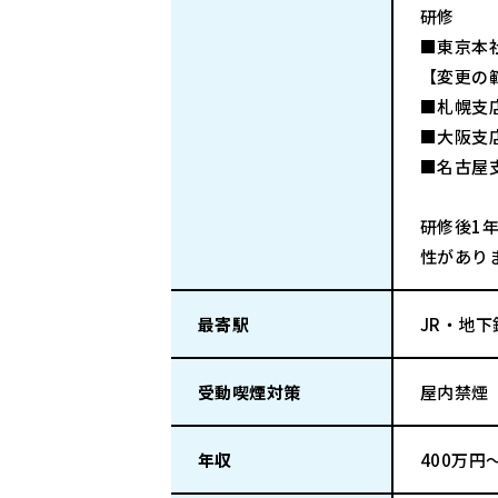
研修
■東京本社
【変更の
■札幌支店
■大阪支店
■名古屋支
研修後1
性があり
最寄駅
JR・地
受動喫煙対策
屋内禁煙
年収
400万円