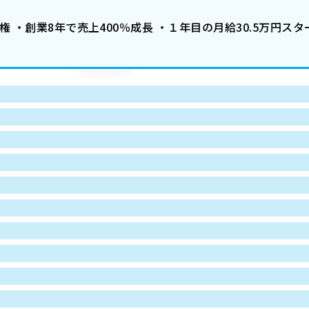
 ・創業8年で売上400％成長 ・１年目の月給30.5万円ス