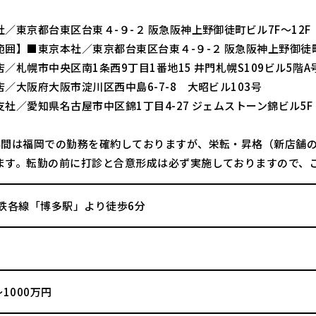
／東京都台東区台東４-９-２ 阪急阪神上野御徒町ビル7F～12F
範囲】■東京本社／東京都台東区台東４-９-２ 阪急阪神上野御徒町
／札幌市中央区南1条西9丁目1番地15 井門札幌S109ビル5階A
／大阪府大阪市淀川区西中島6-7-8 大昭ビル103号
社／愛知県名古屋市中区錦1丁目4-27 ジェムストーン錦ビル5F
年間は福岡での勤務を確約しておりますが、栄転・昇格（新店舗
ます。転勤の前に打診と合意形成は必ず実施しておりますので、
下鉄各線「博多駅」より徒歩6分
～1000万円