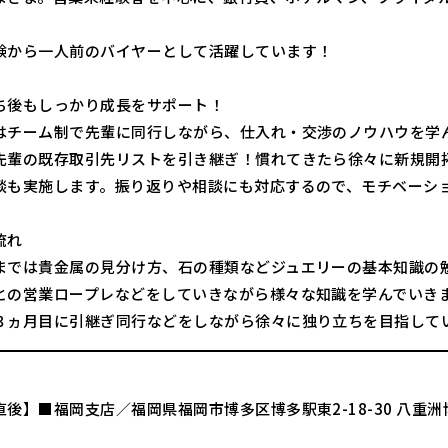
験から一人前のバイヤーとして活躍しています！
ち後もしっかり成長をサポート！
はチーム制で先輩に同行しながら、仕入れ・交渉のノウハウを学
先輩の既存取引先リストを引き継ぎ！慣れてきたら徐々に新規開拓
談も実施します。振り返りや相談にも対応するので、モチベーシ
流れ
までは貴金属の見分け方、石の種類などジュエリーの基本知識の
との営業ロープレなどをしていきながら様々な知識を学んでいき
３ヵ月目に引継ぎ同行などをしながら徐々に独り立ちを目指して
後】■福岡支店／福岡県福岡市博多区博多駅東2-18-30 八重洲