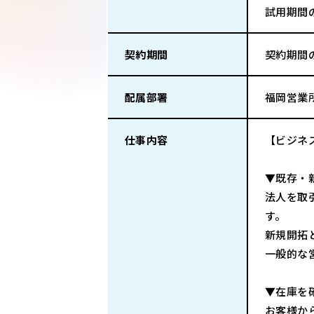
試用期間の
契約期間
契約期間
配属部署
福岡営業
仕事内容
【ビジネ
▼既存・
法人を取
す。
新規開拓
一般的な
▼在庫を
お客様か