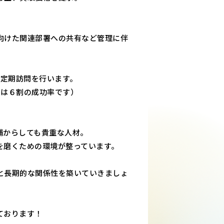
向けた関連部署への共有など管理に伴
の定期訪問を行います。
では６割の成功率です）
舗からしても貴重な人材。
を磨くための環境が整っています。
と長期的な関係性を築いていきましょ
ております！