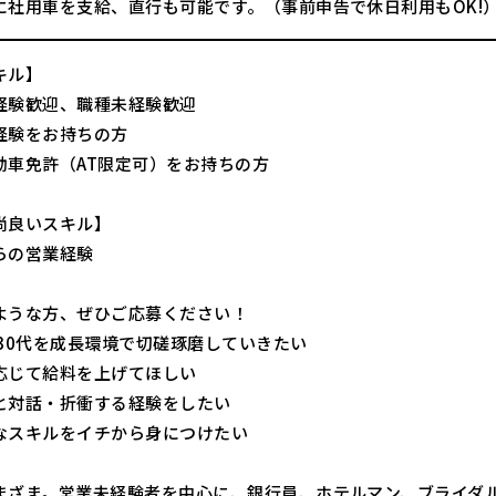
に社用車を支給、直行も可能です。（事前申告で休日利用もOK!
キル】
経験歓迎、職種未経験歓迎
経験をお持ちの方
動車免許（AT限定可）をお持ちの方
尚良いスキル】
らの営業経験
ような方、ぜひご応募ください！
・30代を成長環境で切磋琢磨していきたい
応じて給料を上げてほしい
と対話・折衝する経験をしたい
なスキルをイチから身につけたい
まざま。営業未経験者を中心に、銀行員、ホテルマン、ブライダ