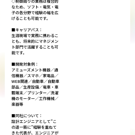
◇制御周りの業務は複合的
なため、ソフト・電気・電
子の各分野で経験の幅を広
げることも可能です。
■キャリアパス：
生涯現場で実務に携わるこ
とも、将来的にマネジメン
ト部門で活躍することも可
能です。
■開発対象例：
アミューズメント機器／通
信機器／スマホ／家電品／
WEB関連／自動車／自動車
部品／生産設備／電車・車
載端末／プリンター／洗濯
機のモーター／工作機械／
楽器等
■同社について：
設計エンジニアとして”こ
の道一筋に”経験を重ねて
きた代表が、エンジニアが