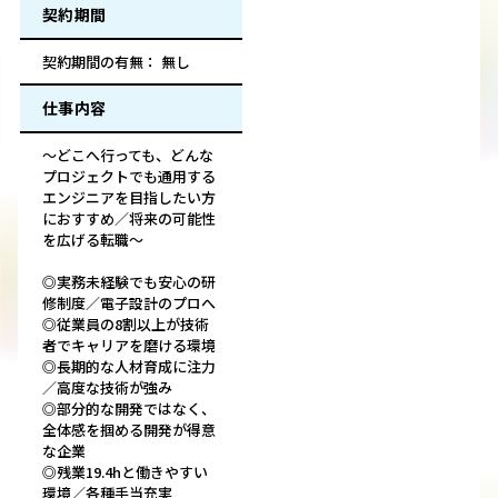
契約期間
契約期間の有無： 無し
仕事内容
～どこへ行っても、どんな
プロジェクトでも通用する
エンジニアを目指したい方
におすすめ／将来の可能性
を広げる転職～
◎実務未経験でも安心の研
修制度／電子設計のプロへ
◎従業員の8割以上が技術
者でキャリアを磨ける環境
◎長期的な人材育成に注力
／高度な技術が強み
◎部分的な開発ではなく、
全体感を掴める開発が得意
な企業
◎残業19.4hと働きやすい
環境／各種手当充実